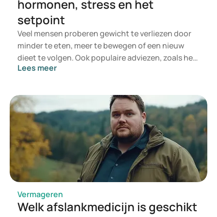
hormonen, stress en het
setpoint
Veel mensen proberen gewicht te verliezen door
minder te eten, meer te bewegen of een nieuw
dieet te volgen. Ook populaire adviezen, zoals het
Lees meer
drinken van groene thee of het gebruik van
supplementen, worden vaak toegepast in de hoop
sneller gewicht te verliezen. Dit leidt soms tot
tijdelijk succes, maar het gewicht komt vaak weer
terug.
Vermageren
Welk afslankmedicijn is geschikt