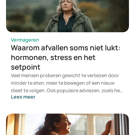
obese-people
https://www.healthdirect.gov.au/body-mass-index-bmi-
and-waist-circumference
Vermageren
Waarom afvallen soms niet lukt:
hormonen, stress en het
setpoint
Veel mensen proberen gewicht te verliezen door
minder te eten, meer te bewegen of een nieuw
dieet te volgen. Ook populaire adviezen, zoals het
Lees meer
drinken van groene thee of het gebruik van
supplementen, worden vaak toegepast in de hoop
sneller gewicht te verliezen. Dit leidt soms tot
tijdelijk succes, maar het gewicht komt vaak weer
terug.