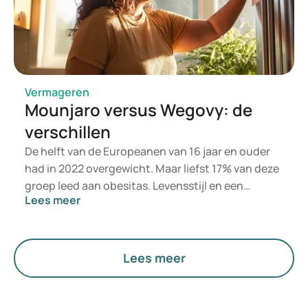
Vermageren
Mounjaro versus Wegovy: de
verschillen
De helft van de Europeanen van 16 jaar en ouder
had in 2022 overgewicht. Maar liefst 17% van deze
groep leed aan obesitas. Levensstijl en een
Lees meer
evenwichtig voedingspatroon vormen de basis
voor een gezond gewicht, maar indien dit niet het
gewenste resultaat oplevert, kan medicatie een
oplossing bieden. Waar Mounjaro werd ontwikkeld
Lees meer
voor de behandeling van diabetes type 2, werd
Wegovy ontwikkeld voor gewichtsverlies en
gewichtsbehoud. Mounjaro biedt echter