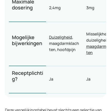
Maximale
dosering
2,4mg
3mg
Misselijkheid,
Mogelijke
Duizeligheid
,
duizeligheid,
bijwerkingen
maagdarmklach
maagdarmkl
ten, hoofdpijn
ten
Receptplichti
g?
Ja
Ja
Deze vergelijkingstabel bevat slechts een selectie van