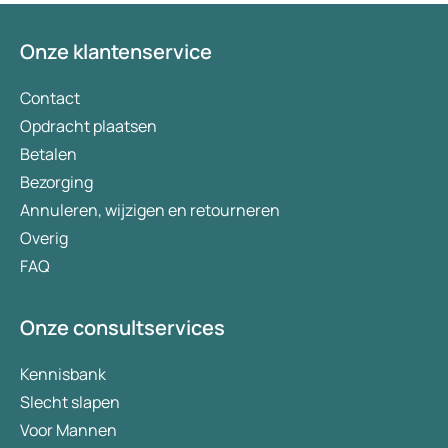
eveneens voordelen bij afslanken en het
behouden van het gewicht. In dit artikel
Onze klantenservice
bespreken we beide geneesmiddelen, hun
effecten op het gewicht, de belangrijkste
Contact
verschillen en de bijwerkingen.
Opdracht plaatsen
Betalen
Bezorging
Annuleren, wijzigen en retourneren
Overig
FAQ
Onze consultservices
Kennisbank
Slecht slapen
Voor Mannen