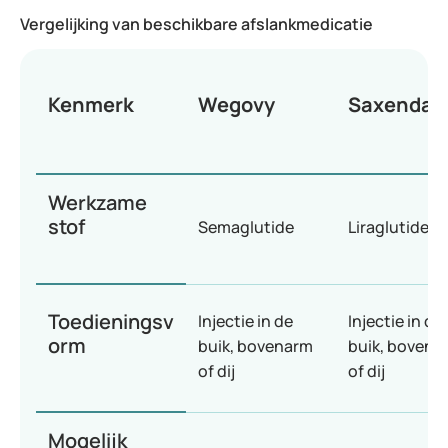
Vergelijking van beschikbare afslankmedicatie
Kenmerk
Wegovy
Saxenda
Werkzame
stof
Semaglutide
Liraglutide
Toedieningsv
Injectie in de
Injectie in de
orm
buik, bovenarm
buik, bovena
of dij
of dij
Mogelijk