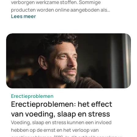
verborgen werkzame stoffen. Sommige
producten worden online aangeboden als
Lees meer
supplement, libidoverhoger of natuurlijk
alternatief, maar bevatten stoffen die niet op het
etiket vermeld staan. Wie erectieproblemen wil
aanpakken, doet er verstandig aan te kiezen voor
een medisch verantwoorde aanpak.
Erectieproblemen
Erectieproblemen: het effect
van voeding, slaap en stress
Voeding, slaap en stress kunnen een invloed
hebben op de ernst en het verloop van