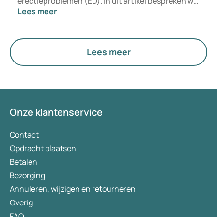
erectieproblemen (ED). In dit artikel bespreken we
Lees meer
de impact van voeding, slaap en stress op
erectieproblemen en wat u zelf kunt doen, zodat
deze inzichten kunnen bijdragen aan het
behouden of verbeteren van intieme relaties.
Lees meer
Onze klantenservice
Contact
Opdracht plaatsen
Betalen
Bezorging
Annuleren, wijzigen en retourneren
Overig
FAQ