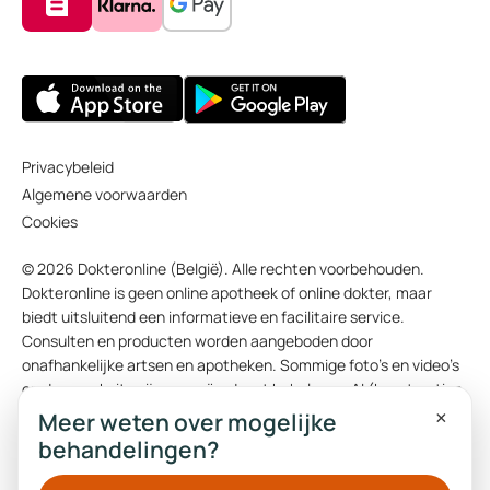
Privacybeleid
Algemene voorwaarden
Cookies
© 2026 Dokteronline (België). Alle rechten voorbehouden.
Dokteronline is geen online apotheek of online dokter, maar
biedt uitsluitend een informatieve en facilitaire service.
Consulten en producten worden aangeboden door
onafhankelijke artsen en apotheken. Sommige foto’s en video’s
op deze website zijn gecreëerd met behulp van AI (kunstmatige
×
intelligentie). De teksten op deze website zijn oorspronkelijk
Meer weten over mogelijke
opgesteld in het Nederlands of Engels. Een deel van de
behandelingen?
vertalingen zijn automatisch gegenereerd.