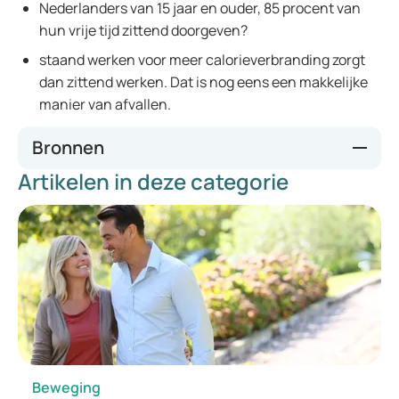
Nederlanders van 15 jaar en ouder, 85 procent van
hun vrije tijd zittend doorgeven?
staand werken voor meer calorieverbranding zorgt
dan zittend werken. Dat is nog eens een makkelijke
manier van afvallen.
Bronnen
Artikelen in deze categorie
https://academic.oup.com/jnci
https://stekkerblokkenshop.nl/
https://www.arboportaal.nl/
https://www.allesoversport.nl/
https://www.optimalegezondheid.com/
Beweging