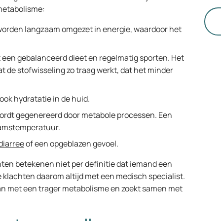
vo
metabolisme:
go
worden langzaam omgezet in energie, waardoor het
ge
ge
ee
t een gebalanceerd dieet en regelmatig sporten. Het
op
 de stofwisseling zo traag werkt, dat het minder
vo
ko
ook hydratatie in de huid.
me
rdt gegenereerd door metabole processen. Een
ha
chaamstemperatuur.
ar
ge
diarree
of een opgeblazen gevoel.
af
ten betekenen niet per definitie dat iemand een
 klachten daarom altijd met een medisch specialist.
aan met een trager metabolisme en zoekt samen met