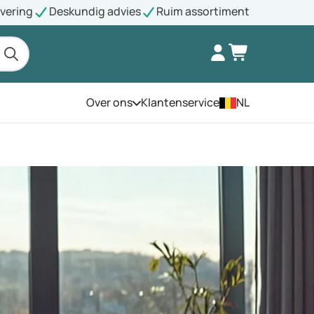
evering
Deskundig advies
Ruim assortiment
Over ons
Klantenservice
NL
Open het menu