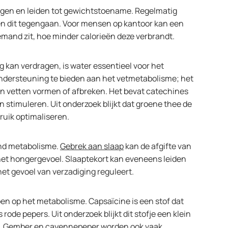
ragen en leiden tot gewichtstoename. Regelmatig
 dit tegengaan. Voor mensen op kantoor kan een
emand zit, hoe minder calorieën deze verbrandt.
g kan verdragen, is water essentieel voor het
ondersteuning te bieden aan het vetmetabolisme; het
en vetten vormen of afbreken. Het bevat catechines
n stimuleren. Uit onderzoek blijkt dat groene thee de
ruik optimaliseren.
nd metabolisme.
Gebrek aan slaap
kan de afgifte van
het hongergevoel. Slaaptekort kan eveneens leiden
het gevoel van verzadiging reguleert.
ben op het metabolisme. Capsaïcine is een stof dat
rode pepers. Uit onderzoek blijkt dit stofje een klein
ing. Gember en cayennepeper worden ook vaak