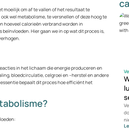
ca
moeilijk om af te vallen of het resultaat te
ook wel metabolisme, te versnellen of deze hoog te
 en hoeveel calorieën verbrand worden in
s beïnvloeden. Hier gaan we in op wat dit proces is,
 verhogen.
eacties in het lichaam die energie produceren en
V
ing, bloedcirculatie, celgroei en –herstel en andere
W
n essentie bepaalt dit proces hoe efficiënt het
l
s
etabolisme?
Ve
do
vloeden:
ni
L
zo