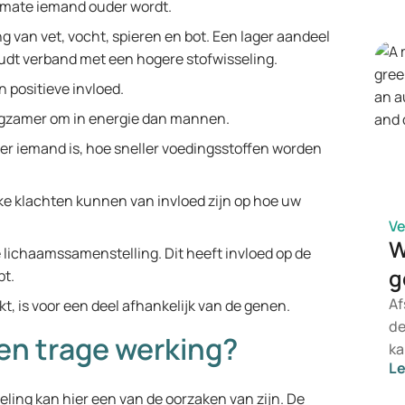
rmate iemand ouder wordt.
ge
ng van vet, vocht, spieren en bot. Een lager aandeel
to
udt verband met een hogere stofwisseling.
ve
ma
 positieve invloed.
ngzamer om in energie dan mannen.
er iemand is, hoe sneller voedingsstoffen worden
jke klachten kunnen van invloed zijn op hoe uw
V
W
lichaamssamenstelling. Dit heeft invloed op de
g
bt.
Af
t, is voor een deel afhankelijk van de genen.
de
en trage werking?
ka
L
on
Le
seling kan hier een van de oorzaken van zijn. De