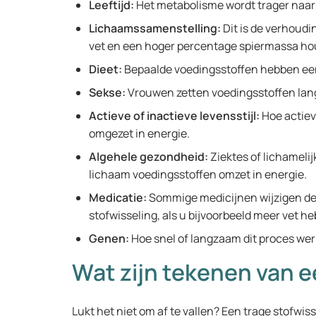
Leeftijd:
Het metabolisme wordt trager naa
Lichaamssamenstelling:
Dit is de verhoudi
vet en een hoger percentage spiermassa ho
Dieet:
Bepaalde voedingsstoffen hebben een
Sekse:
Vrouwen zetten voedingsstoffen la
Actieve of inactieve levensstijl:
Hoe actiev
omgezet in energie.
Algehele gezondheid:
Ziektes of lichameli
lichaam voedingsstoffen omzet in energie.
Medicatie:
Sommige medicijnen wijzigen de 
stofwisseling, als u bijvoorbeeld meer vet he
Genen:
Hoe snel of langzaam dit proces werk
Wat zijn tekenen van e
Lukt het niet om af te vallen? Een trage stofwis