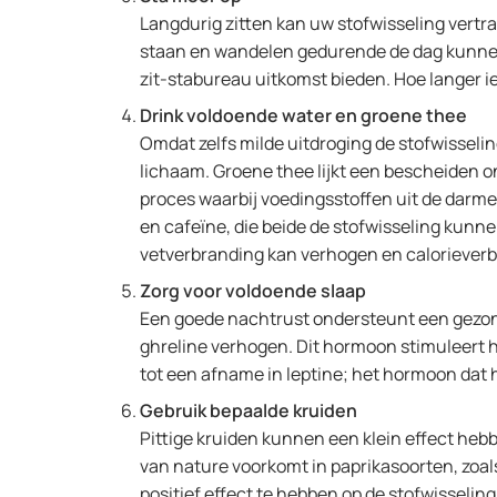
Langdurig zitten kan uw stofwisseling vert
staan en wandelen gedurende de dag kunnen
zit-stabureau uitkomst bieden. Hoe langer i
Drink voldoende water en groene thee
Omdat zelfs milde uitdroging de stofwisselin
lichaam. Groene thee lijkt een bescheiden 
proces waarbij voedingsstoffen uit de darm
en cafeïne, die beide de stofwisseling kunne
vetverbranding kan verhogen en calorieverb
Zorg voor voldoende slaap
Een goede nachtrust ondersteunt een gezo
ghreline verhogen. Dit hormoon stimuleert 
tot een afname in leptine; het hormoon dat 
Gebruik bepaalde kruiden
Pittige kruiden kunnen een klein effect heb
van nature voorkomt in paprikasoorten, zoals 
positief effect te hebben op de stofwissel