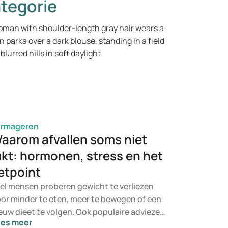
tegorie
ermageren
aarom afvallen soms niet
ukt: hormonen, stress en het
etpoint
el mensen proberen gewicht te verliezen
or minder te eten, meer te bewegen of een
euw dieet te volgen. Ook populaire adviezen,
ees meer
als het drinken van groene thee of het