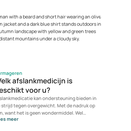
bruik van supplementen, worden vaak
egepast in de hoop sneller gewicht te
rliezen. Dit leidt soms tot tijdelijk succes,
ar het gewicht komt vaak weer terug.
ermageren
elk afslankmedicijn is
eschikt voor u?
slankmedicatie kan ondersteuning bieden in
 strijd tegen overgewicht. Met de nadruk op
n, want het is geen wondermiddel. Wel
ees meer
dersteunt het het afslankproces.
vensstijl en een evenwichtig