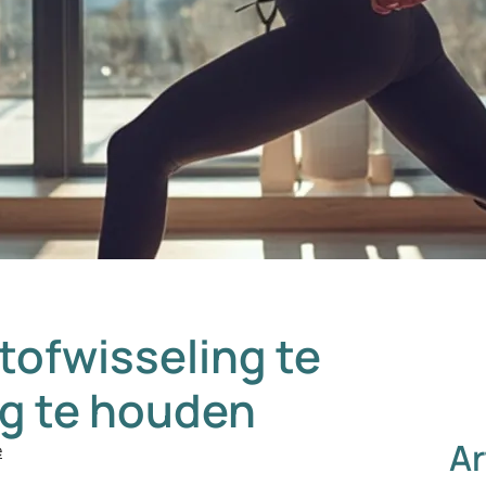
tofwisseling te
og te houden
Ar
e