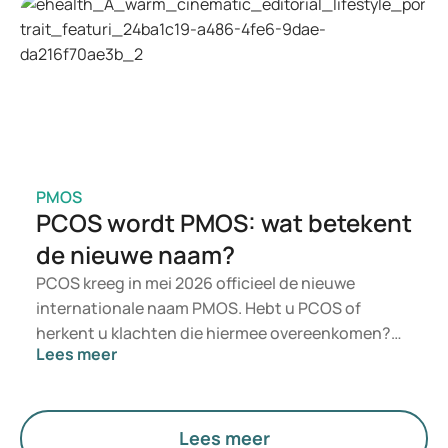
aanmerking. Welke behandeling voor u geschikt is,
wordt door een arts beoordeeld op basis van uw
gezondheidstoestand, BMI en medicatiegebruik.
PMOS
PCOS wordt PMOS: wat betekent
de nieuwe naam?
PCOS kreeg in mei 2026 officieel de nieuwe
internationale naam PMOS. Hebt u PCOS of
herkent u klachten die hiermee overeenkomen?
Lees meer
Medisch gezien verandert er voorlopig niets. De
nieuwe term legt echter meer nadruk op
hormonen, stofwisseling en de werking van de
eierstokken.
Lees meer