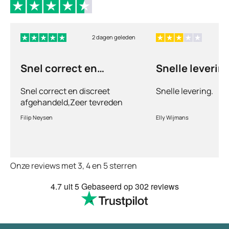
2 dagen geleden
Snel correct en
Snelle levering
discreet afgehandeld,
Snel correct en discreet
Snelle levering.
afgehandeld,Zeer tevreden
met de service en patiënt
Filip Neysen
Elly Wijmans
vriendelijkheid.Vermoedelijk
het nieuwe dokter bezoek
Onze reviews met 3, 4 en 5 sterren
4.7
uit 5
Gebaseerd op
302 reviews