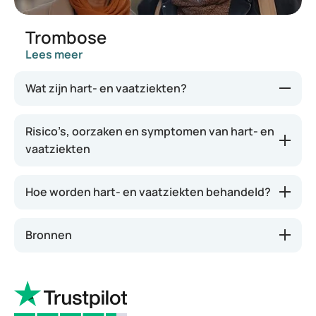
Trombose
Lees meer
Wat zijn hart- en vaatziekten?
Hart- en vaatziekten is een overkoepelende term
Risico’s, oorzaken en symptomen van hart- en
voor aandoeningen van het hart en de bloedvaten.
vaatziekten
Voorbeelden hiervan zijn hoge bloeddruk, een
verhoogd cholesterolgehalte en trombose. Deze
Hoe worden hart- en vaatziekten behandeld?
aandoeningen kunnen de doorbloeding verstoren
of de bloedvaten beschadigen, waardoor het risico
op een hartinfarct of een beroerte toeneemt.
Bronnen