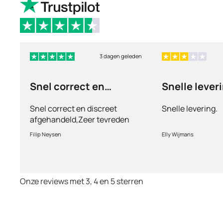
3 dagen geleden
Snel correct en
Snelle lever
discreet afgehandeld,
Snel correct en discreet
Snelle levering.
afgehandeld,Zeer tevreden
met de service en patiënt
Filip Neysen
Elly Wijmans
vriendelijkheid.Vermoedelijk
het nieuwe dokter bezoek
Onze reviews met 3, 4 en 5 sterren