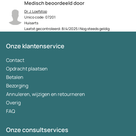
Medisch beoordeeld door
Dr. J. Loefstop
Unico code: 07201
Huisarts
Laatst gecontroleerd: 8/4/2025 | Nog steeds geldig
Onze klantenservice
Contact
Opdracht plaatsen
Betalen
Bezorging
Annuleren, wijzigen en retourneren
Overig
FAQ
Onze consultservices