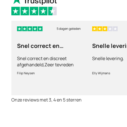
5 dagen geleden
Snel correct en
Snelle lever
discreet afgehandeld,
Snel correct en discreet
Snelle levering.
afgehandeld,Zeer tevreden
met de service en patiënt
Filip Neysen
Elly Wijmans
vriendelijkheid.Vermoedelijk
het nieuwe dokter bezoek
Onze reviews met 3, 4 en 5 sterren