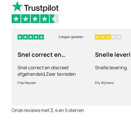
2 dagen geleden
Snel correct en
Snelle lever
discreet afgehandeld,
Snel correct en discreet
Snelle levering.
afgehandeld,Zeer tevreden
met de service en patiënt
Filip Neysen
Elly Wijmans
vriendelijkheid.Vermoedelijk
het nieuwe dokter bezoek
Onze reviews met 3, 4 en 5 sterren