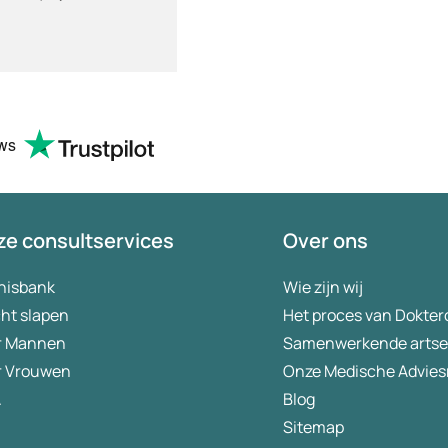
ews
e consultservices
Over ons
nisbank
Wie zijn wij
ht slapen
Het proces van Dokter
r Mannen
Samenwerkende arts
r Vrouwen
Onze Medische Advies
A
Blog
Sitemap