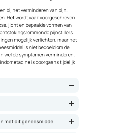
n bij het verminderen van pijn,
hten. Het wordt vaak voorgeschreven
rose, jicht en bepaalde vormen van
 ontstekingsremmende pijnstillers
ningen mogelijk verlichten, maar het
eneesmiddel is niet bedoeld om de
kan wel de symptomen verminderen.
indometacine is doorgaans tijdelijk
en in het lichaam die een rol
nen zwelling, roodheid en pijn
ich gemakkelijker kunt bewegen en
n met dit geneesmiddel
. Het geneesmiddel werkt meestal
houdt enkele uren aan.