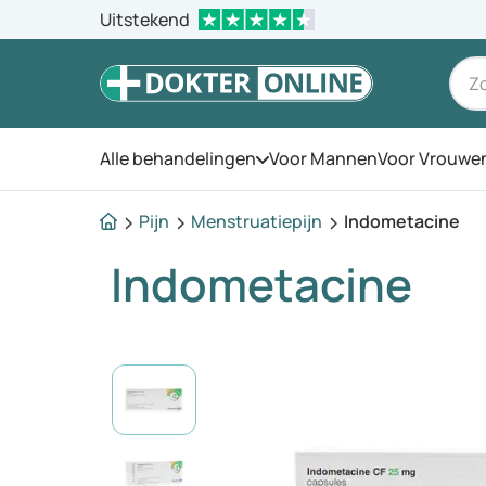
Uitstekend
Alle behandelingen
Voor Mannen
Voor Vrouwe
Open het menu
Pijn
Menstruatiepijn
Indometacine
Indometacine