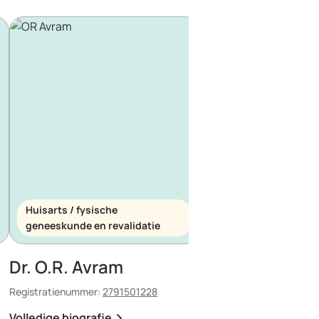
Huisarts / fysische
Huisarts / spoedeis
geneeskunde en revalidatie
geneeskunde
Dr. O.R. Avram
Dr. E. Maescu
Registratienummer:
2791501228
Registratienummer:
8803
Volledige biografie
Volledige biografie