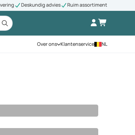
evering
Deskundig advies
Ruim assortiment
Over ons
Klantenservice
NL
Open het menu