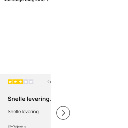
9 dagen geleden
9 
Snelle levering.
Correcte leveri
Snelle levering.
Correcte levering, g
opvolging.Service top
Elly Wijmans
marc