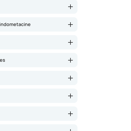
 opstoten van gewrichtspijn of bij
t indometacine
nes