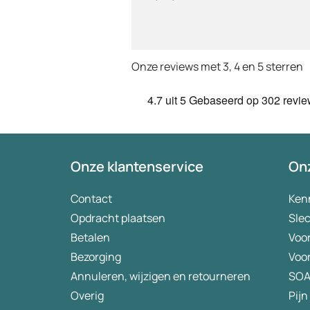
vriendelijkheid.Vermoedelijk
het nieuwe dokter bezoek
Onze reviews met 3, 4 en 5 sterren
4.7
uit 5
Gebaseerd op
302 revi
Onze klantenservice
Onz
Contact
Ken
Opdracht plaatsen
Slec
Betalen
Voo
Bezorging
Voo
Annuleren, wijzigen en retourneren
SO
Overig
Pijn