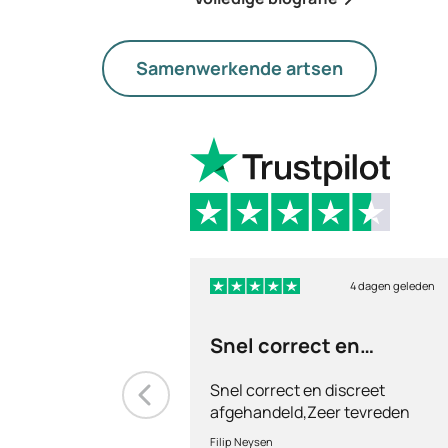
Samenwerkende artsen
4 dagen geleden
Snel correct en
discreet afgehandeld,
Snel correct en discreet
afgehandeld,Zeer tevreden
met de service en patiënt
Filip Neysen