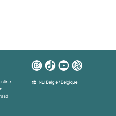
online
NL | België / Belgique
en
raad