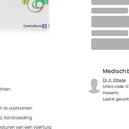
Medisch 
Dr. K. Elhage
Unico code: 0
chten.
Huisarts
Laatst gecont
en te voorkomen.
, borstvoeding.
esturen van een voertuig.