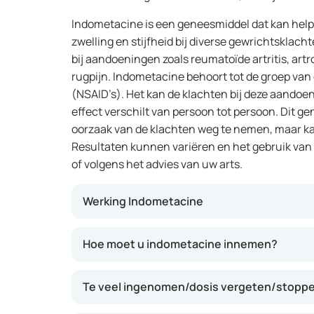
Indometacine is een geneesmiddel dat kan helpe
zwelling en stijfheid bij diverse gewrichtsklac
bij aandoeningen zoals reumatoïde artritis, art
rugpijn. Indometacine behoort tot de groep van
(NSAID’s). Het kan de klachten bij deze aandoe
effect verschilt van persoon tot persoon. Dit g
oorzaak van de klachten weg te nemen, maar 
Resultaten kunnen variëren en het gebruik van 
of volgens het advies van uw arts.
Werking Indometacine
Indometacine werkt door het remmen van stoff
Hoe moet u indometacine innemen?
spelen bij ontstekingen en pijn. Hierdoor kun
verminderen. Dit kan ertoe bijdragen dat u z
Te veel ingenomen/dosis vergeten/stoppe
minder hinder ondervindt van uw gewrichten
binnen enkele uren na inname en het effect 