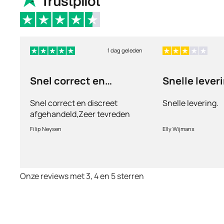
1 dag geleden
Snel correct en
Snelle lever
discreet afgehandeld,
Snel correct en discreet
Snelle levering.
afgehandeld,Zeer tevreden
met de service en patiënt
Filip Neysen
Elly Wijmans
vriendelijkheid.Vermoedelijk
het nieuwe dokter bezoek
Onze reviews met 3, 4 en 5 sterren