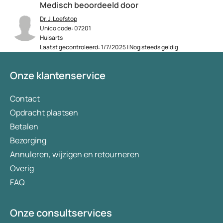
Medisch beoordeeld door
Dr. J. Loefstop
Unico code: 07201
Huisarts
Laatst gecontroleerd: 1/7/2025 | Nog steeds geldig
Onze klantenservice
Contact
Opdracht plaatsen
Betalen
Bezorging
Annuleren, wijzigen en retourneren
Overig
FAQ
Onze consultservices