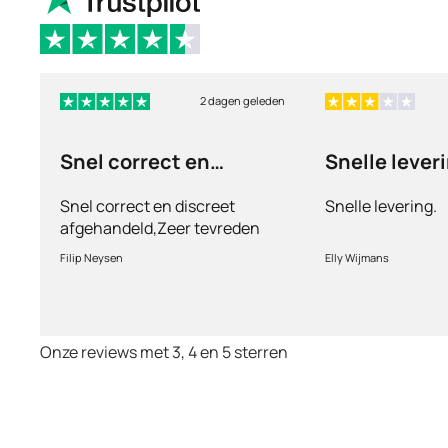
2 dagen geleden
Snel correct en
Snelle lever
discreet afgehandeld,
Snel correct en discreet
Snelle levering.
afgehandeld,Zeer tevreden
met de service en patiënt
Filip Neysen
Elly Wijmans
vriendelijkheid.Vermoedelijk
het nieuwe dokter bezoek
Onze reviews met 3, 4 en 5 sterren