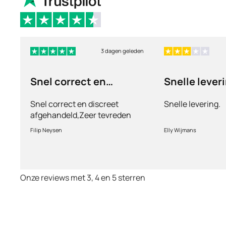
3 dagen geleden
Snel correct en
Snelle lever
discreet afgehandeld,
Snel correct en discreet
Snelle levering.
afgehandeld,Zeer tevreden
met de service en patiënt
Filip Neysen
Elly Wijmans
vriendelijkheid.Vermoedelijk
het nieuwe dokter bezoek
Onze reviews met 3, 4 en 5 sterren