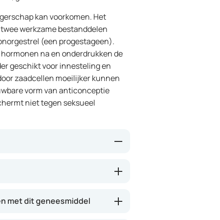
angerschap kan voorkomen. Het
ze twee werkzame bestanddelen
vonorgestrel (een progestageen).
ke hormonen na en onderdrukken de
er geschikt voor innesteling en
door zaadcellen moeilijker kunnen
uwbare vorm van anticonceptie
schermt niet tegen seksueel
struatiecyclus. Het voorkomt de
nder geschikt voor een bevruchte
rdoor zaadcellen moeilijker de
n met dit geneesmiddel
dt het een zeer betrouwbare