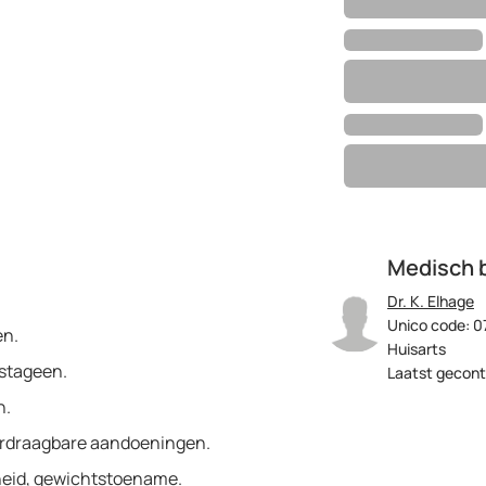
Medisch 
Dr. K. Elhage
Unico code: 0
en.
Huisarts
stageen.
Laatst gecont
n.
erdraagbare aandoeningen.
kheid, gewichtstoename.