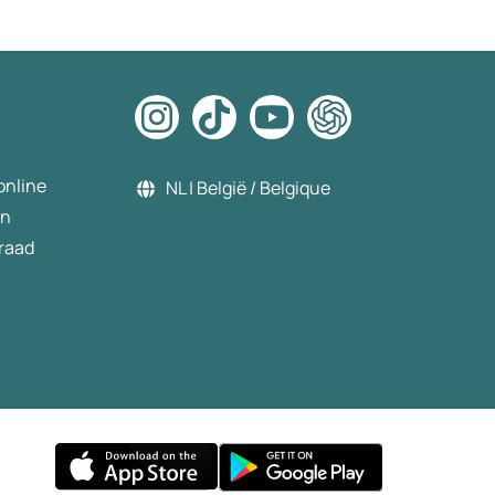
online
NL | België / Belgique
en
raad