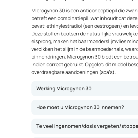
Microgynon 30 is een anticonceptiepil die zw
betreft een combinatiepil, wat inhoudt dat de
bevat: ethinylestradiol (een oestrogeen) en le
Deze stoffen bootsen de natuurlijke vrouwelij
eisprong, maken het baarmoederslijmvlies mind
verdikken het slijm in de baarmoederhals, waar
binnendringen. Microgynon 30 biedt een betro
indien correct gebruikt. Opgelet: dit middel be
overdraagbare aandoeningen (soa’s).
Werking Microgynon 30
Microgynon 30 beïnvloedt de natuurlijke men
Hoe moet u Microgynon 30 innemen?
eisprong, maakt het baarmoederslijmvlies mi
eicel en verdikt het baarmoederhalsslijm, waa
Te veel ingenomen/dosis vergeten/stoppe
baarmoeder bereiken. Bij correct gebruik bie
bescherming tegen zwangerschap.