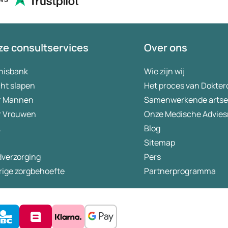
e consultservices
Over ons
nisbank
Wie zijn wij
ht slapen
Het proces van Dokter
r Mannen
Samenwerkende arts
r Vrouwen
Onze Medische Advies
A
Blog
Sitemap
dverzorging
Pers
rige zorgbehoefte
Partnerprogramma