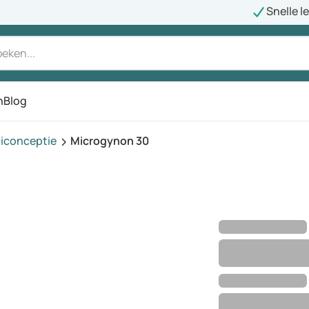
Snelle l
n
Blog
iconceptie
Microgynon 30