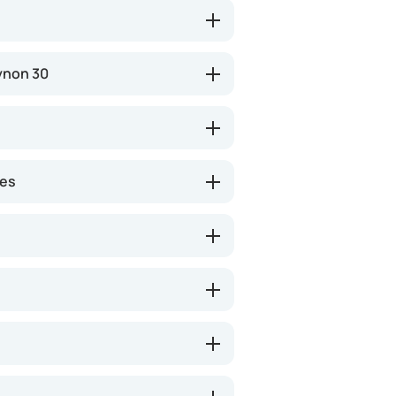
ynon 30
nes