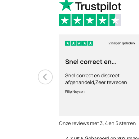
2 dagen geleden
Snel correct en
discreet afgehandeld,
Snel correct en discreet
afgehandeld,Zeer tevreden
met de service en patiënt
Filip Neysen
vriendelijkheid.Vermoedelijk
het nieuwe dokter bezoek
Onze reviews met 3, 4 en 5 sterren
4.7
uit 5
Gebaseerd op
302 revi