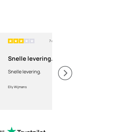
7 dagen geleden
7 
Snelle levering.
Correcte leveri
Snelle levering.
Correcte levering, g
opvolging.Service top
Elly Wijmans
marc
ews