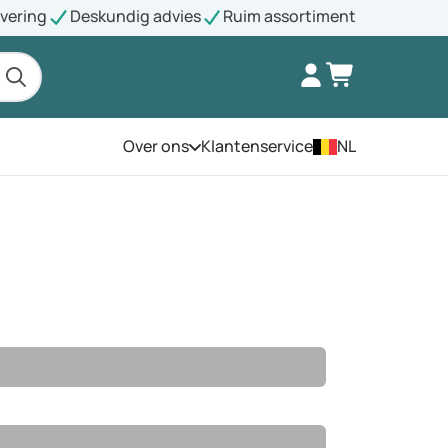
evering
Deskundig advies
Ruim assortiment
Over ons
Klantenservice
NL
Open het menu