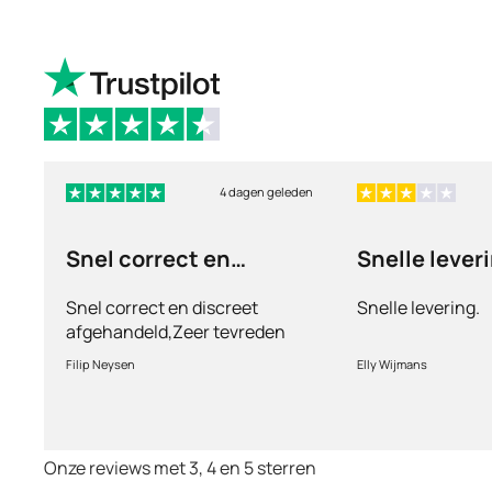
4 dagen geleden
Snel correct en
Snelle lever
discreet afgehandeld,
Snel correct en discreet
Snelle levering.
afgehandeld,Zeer tevreden
met de service en patiënt
Filip Neysen
Elly Wijmans
vriendelijkheid.Vermoedelijk
het nieuwe dokter bezoek
Onze reviews met 3, 4 en 5 sterren