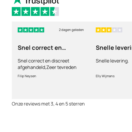
2 dagen geleden
Snel correct en
Snelle lever
discreet afgehandeld,
Snel correct en discreet
Snelle levering.
afgehandeld,Zeer tevreden
met de service en patiënt
Filip Neysen
Elly Wijmans
vriendelijkheid.Vermoedelijk
het nieuwe dokter bezoek
Onze reviews met 3, 4 en 5 sterren