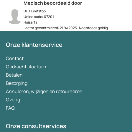
Medisch beoordeeld door
Dr. J. Loefstop
Unico code: 07201
Huisarts
Laatst gecontroleerd: 21/4/2025 | Nog steeds geldig
Onze klantenservice
Contact
Opdracht plaatsen
Betalen
Bezorging
Annuleren, wijzigen en retourneren
Overig
FAQ
Onze consultservices