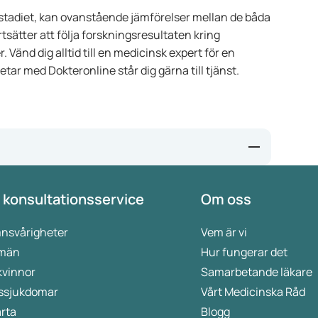
stadiet, kan ovanstående jämförelser mellan de båda
sätter att följa forskningsresultaten kring
änd dig alltid till en medicinsk expert för en
ar med Dokteronline står dig gärna till tjänst.
 konsultationsservice
Om oss
s-and-ir-materials/news-details.html?id=915082
EPAR/wegovy
touch-injvl-32mg-ml-pen-3mltb-1-st
nsvårigheter
Vem är vi
 män
Hur fungerar det
kvinnor
Samarbetande läkare
ssjukdomar
Vårt Medicinska Råd
rta
Blogg