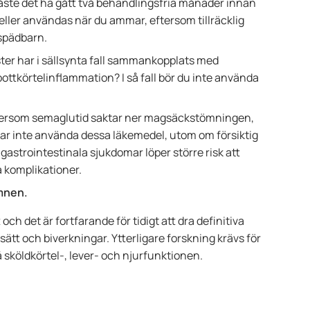
måste det ha gått två behandlingsfria månader innan
heller användas när du ammar, eftersom tillräcklig
r spädbarn.
er har i sällsynta fall sammankopplats med
pottkörtelinflammation? I så fall bör du inte använda
ersom semaglutid saktar ner magsäckstömningen,
ar inte använda dessa läkemedel, utom om försiktig
gastrointestinala sjukdomar löper större risk att
 komplikationer.
ämnen.
h det är fortfarande för tidigt att dra definitiva
ssätt och biverkningar. Ytterligare forskning krävs för
på sköldkörtel-, lever- och njurfunktionen.