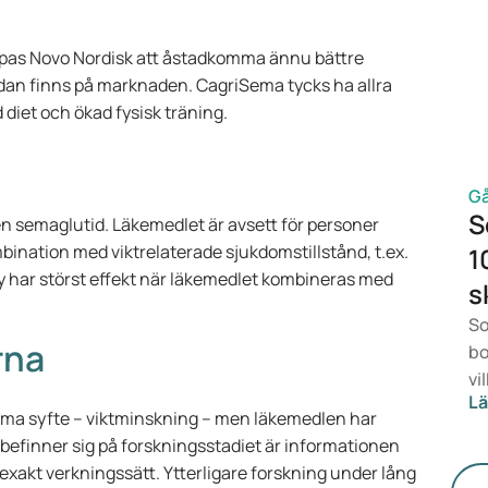
är
vi
as Novo Nordisk att åstadkomma ännu bättre
ef
dan finns på marknaden. CagriSema tycks ha allra
de
 diet och ökad fysisk träning.
lä
vi
Gå
S
n semaglutid. Läkemedlet är avsett för personer
bination med viktrelaterade sjukdomstillstånd, t.ex.
1
 har störst effekt när läkemedlet kombineras med
s
So
rna
bo
vi
Lä
ha
a syfte – viktminskning – men läkemedlen har
li
befinner sig på forskningsstadiet är informationen
vi
exakt verkningssätt. Ytterligare forskning under lång