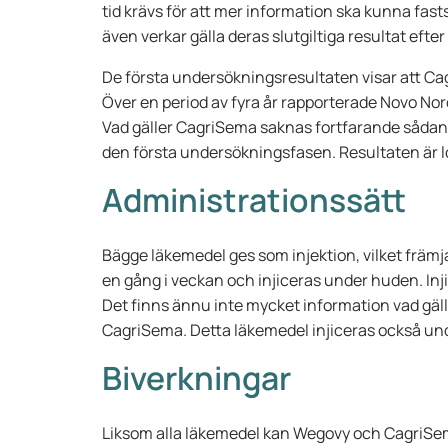
tid krävs för att mer information ska kunna fasts
även verkar gälla deras slutgiltiga resultat efte
De första undersökningsresultaten visar att Cag
Över en period av fyra år rapporterade Novo No
Vad gäller CagriSema saknas fortfarande sådan 
den första undersökningsfasen. Resultaten är 
Administrationssätt
Bägge läkemedel ges som injektion, vilket främ
en gång i veckan och injiceras under huden. Inj
Det finns ännu inte mycket information vad gä
CagriSema. Detta läkemedel injiceras också u
Biverkningar
Liksom alla läkemedel kan Wegovy och CagriSema