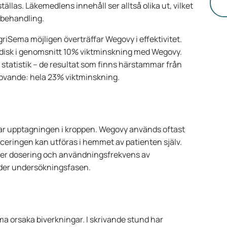
li
tällas. Läkemedlens innehåll ser alltså olika ut, vilket
vi
r behandling.
be
so
riSema möjligen överträffar Wegovy i effektivitet.
si
rdisk i genomsnitt 10% viktminskning med Wegovy.
so
statistik – de resultat som finns härstammar från
rä
lovande: hela 23% viktminskning.
tv
ef
ål
jar upptagningen i kroppen. Wegovy används oftast
iceringen kan utföras i hemmet av patienten själv.
ller dosering och användningsfrekvens av
nder undersökningsfasen.
 orsaka biverkningar. I skrivande stund har