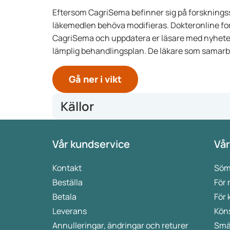
Eftersom CagriSema befinner sig på forsknings
läkemedlen behöva modifieras. Dokteronline fort
CagriSema och uppdatera er läsare med nyheter. V
lämplig behandlingsplan. De läkare som samarbet
Gå ner i vikt
Källor
https://overgewichtnederland.nl/
Vår kundservice
Vår
https://www.novonordisk.com/news-and-media/new
https://www.ema.europa.eu/en/medicines/human/
https://www.medicijnen.nl/product/wegovy-24-flex
Kontakt
Söm
Beställa
För
Betala
För 
Leverans
Kön
Annulleringar, ändringar och returer
Smä