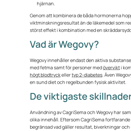
hjärnan.
Genom att kombinera de båda hormonerna hopp
viktminskningsresultat än de läkemedel som re
störst effekt i kombination med en skräddarsydd
Vad är Wegovy?
Wegovy innehåller endast den aktiva substanse
med fetma samt för personer med
övervikt
i kom
högt blodtryck
eller
typ 2-diabetes
. Även Wegovy
en sund diet och regelbunden fysisk aktivitet.
De viktigaste skillnade
Användning av CagriSema och Wegovy har samm
olika innehåll. Eftersom CagriSema fortfarande 
begränsad vad gäller resultat, biverkningar och 