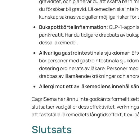
graviditet, och planerar du att skaffa barn 
du försöker bli gravid. Läkemedlen ska inte 
kunskap saknas vad gäller möjliga risker fö
Bukspottkörtelinflammation:
GLP-1-agonist
pankreatit. Har du tidigare drabbats av buks
dessa läkemedel.
Allvarliga gastrointestinala sjukdomar:
Eft
bör personer med gastrointestinala sjukdom
dosering ordinerats av läkare. Personer med 
drabbas av illamående/kräkningar och andra
Allergi mot ett av läkemedlens innehålls
CagriSema har ännu inte godkänts formellt sett oc
slutsatser vad gäller dess effektivitet, verkning
att fastställa läkemedlets långtidseffekt, t.ex. 
Slutsats