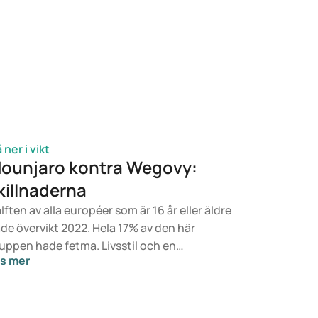
 ner i vikt
ounjaro kontra Wegovy:
killnaderna
lften av alla européer som är 16 år eller äldre
de övervikt 2022. Hela 17% av den här
uppen hade fetma. Livsstil och en
s mer
lanserad kost är grunden för en hälsosam
kt, men om det inte räcker kan läkemedel
ra ett alternativ. Mounjaro är utvecklat för
handling av typ 2-diabetes, medan Wegovy