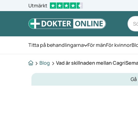
Utmärkt
Titta på behandlingarna
För män
För kvinnor
Bl
Öppna menyn
Blog
Vad är skillnaden mellan CagriSe
Gå 