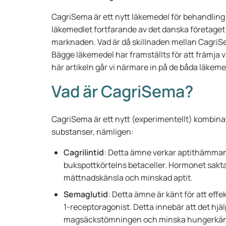
CagriSema är ett nytt läkemedel för behandling
läkemedlet fortfarande av det danska företaget
marknaden. Vad är då skillnaden mellan Cagri
Bägge läkemedel har framställts för att främja v
här artikeln går vi närmare in på de båda läkeme
Vad är CagriSema?
CagriSema är ett nytt (experimentellt) kombina
substanser, nämligen:
Cagrilintid
: Detta ämne verkar aptithämmand
bukspottkörtelns betaceller. Hormonet sakta
mättnadskänsla och minskad aptit.
Semaglutid
: Detta ämne är känt för att eff
1-receptoragonist. Detta innebär att det hjälp
magsäckstömningen och minska hungerkänslo