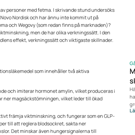
 av personer med fetma. I skrivande stund undersöks
 Novo Nordisk och har ännu inte kommit ut på
Sema och Wegovy (som redan finns på marknaden)?
iktminskning, men de har olika verkningssätt. I den
dlens effekt, verkningssätt och viktigaste skillnader.
Gå
M
tionsläkemedel som innehåller två aktiva
s
Hä
e och imiterar hormonet amylin, vilket produceras i
ha
r ner magsäckstömningen, vilket leder till ökad
gr
Lä
ba
ektivt främja viktminskning, och fungerar som en GLP-
vi
er till att reglera blodsockret, sakta ner
va
r. Det minskar även hungersignalerna till
be