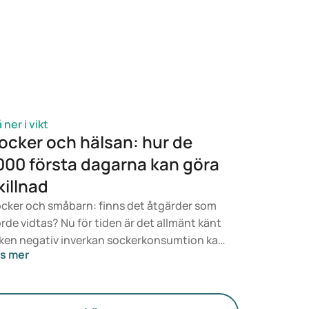
 framtaget för viktminskning och
ktkontroll. Mounjaro har dock också positiva
fekter på viktminskning och viktkontroll. I
n här artikeln går vi igenom båda
kemedlen, deras effekter på vikten, de
ktigaste skillnaderna och biverkningarna.
 ner i vikt
ocker och hälsan: hur de
000 första dagarna kan göra
killnad
cker och småbarn: finns det åtgärder som
rde vidtas? Nu för tiden är det allmänt känt
lken negativ inverkan sockerkonsumtion kan
s mer
 på ditt hälsotillstånd. Socker finns i många
vsmedel och barn är som galna i sötsaker,
lket flitigt utnyttjas av olika