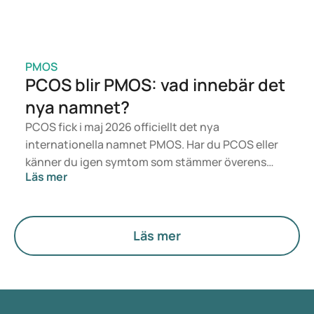
PMOS
PCOS blir PMOS: vad innebär det
nya namnet?
PCOS fick i maj 2026 officiellt det nya
internationella namnet PMOS. Har du PCOS eller
känner du igen symtom som stämmer överens
Läs mer
med det? Medicinskt sett förändras inget direkt.
Men den nya termen sätter mer fokus på
hormoner, ämnesomsättning och äggstockarnas
funktion.
Läs mer