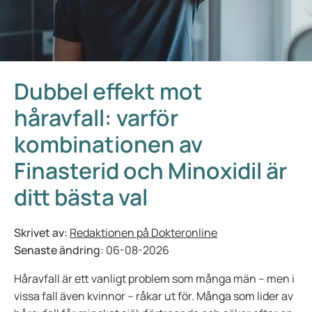
Dubbel effekt mot
håravfall: varför
kombinationen av
Finasterid och Minoxidil är
ditt bästa val
Skrivet av:
Redaktionen på Dokteronline
Senaste ändring:
06-08-2026
Håravfall är ett vanligt problem som många män – men i
vissa fall även kvinnor – råkar ut för. Många som lider av