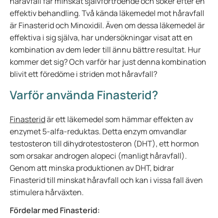
håravfall får minskat självförtroende och söker efter en
effektiv behandling. Två kända läkemedel mot håravfall
är Finasterid och Minoxidil. Även om dessa läkemedel är
effektiva i sig själva, har undersökningar visat att en
kombination av dem leder till ännu bättre resultat. Hur
kommer det sig? Och varför har just denna kombination
blivit ett föredöme i striden mot håravfall?
Varför använda Finasterid?
Finasterid
är ett läkemedel som hämmar effekten av
enzymet 5-alfa-reduktas. Detta enzym omvandlar
testosteron till dihydrotestosteron (DHT), ett hormon
som orsakar androgen alopeci (manligt håravfall).
Genom att minska produktionen av DHT, bidrar
Finasterid till minskat håravfall och kan i vissa fall även
stimulera hårväxten.
Fördelar med Finasterid: