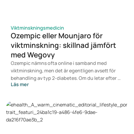
0.25% Finasteride Alone in Male Androgenetic Alopecia: A
Pilot, Randomized Open-Label Study - PMC
Viktminskningsmedicin
Ozempic eller Mounjaro för
viktminskning: skillnad jämfört
med Wegovy
Ozempic nämns ofta online i samband med
viktminskning, men det är egentligen avsett för
behandling av typ 2-diabetes. Om du letar efter en
Läs mer
behandling för viktkontroll är det snarare
läkemedel som Mounjaro och Wegovy som är
aktuella. Vilken behandling som passar dig bäst
avgörs av en läkare utifrån din hälsa, ditt BMI och
din medicinanvändning.