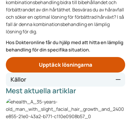
kombinationsbehandling bidra till bibehållandet och
förbättrandet av din hårtäthet. Besväras du av håravfall
och söker en optimal lösning för förbättrad hårväxt? I så
fall är denna kombinationsbehandling en lämplig
lösning för dig.
Hos Dokteronline får du hjälp med att hitta en lämplig
behandling för din specifika situation.
Upptäck lösningarna
Källor
Mest aktuella artiklar
finasteride (bij alopecia)
The Efficacy and Safety of Finasteride Combined with
Topical Minoxidil for Androgenetic Alopecia: A Systematic
Review and Meta-analysis - PubMed
Comparative Efficacy of Topical Finasteride (0.25%) in
Combination with Minoxidil (5%) Against 5% Minoxidil or