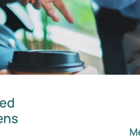
med
ens
Me