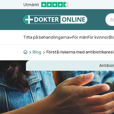
Utmärkt
Titta på behandlingarna
För män
För kvinnor
Bl
Öppna menyn
Blog
Förstå riskerna med antibiotikares
Antibio