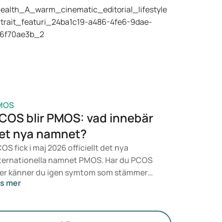
m är aktuella. Vilken behandling som passar
g bäst avgörs av en läkare utifrån din hälsa,
tt BMI och din medicinanvändning.
MOS
COS blir PMOS: vad innebär
et nya namnet?
OS fick i maj 2026 officiellt det nya
ternationella namnet PMOS. Har du PCOS
ler känner du igen symtom som stämmer
s mer
erens med det? Medicinskt sett förändras
get direkt. Men den nya termen sätter mer
kus på hormoner, ämnesomsättning och