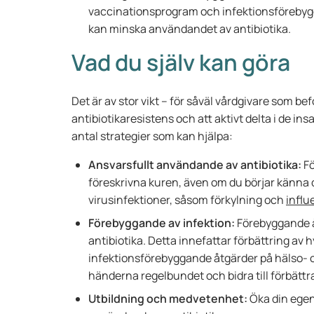
vaccinationsprogram och infektionsförebygg
kan minska användandet av antibiotika.
Vad du själv kan göra
Det är av stor vikt – för såväl vårdgivare som be
antibiotikaresistens och att aktivt delta i de ins
antal strategier som kan hjälpa:
Ansvarsfullt användande av antibiotika:
Fö
föreskrivna kuren, även om du börjar känna d
virusinfektioner, såsom förkylning och
influ
Förebyggande av infektion:
Förebyggande å
antibiotika. Detta innefattar förbättring av
infektionsförebyggande åtgärder på hälso- oc
händerna regelbundet och bidra till förbätt
Utbildning och medvetenhet:
Öka din egen