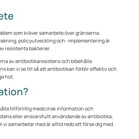
ete
roblem som kräver samarbete över gränserna.
vakning, policyutveckling och -implementering är
v resistenta bakterier.
rna av antibiotikaresistens och bibehålla
s kan vi se till så att antibiotikan förblir effektiv och
ga hot.
mation?
ålla tillförlitlig medicinsk information och
stens eller ansvarsfullt användande av antibiotika,
 vi samarbetar med är alltid redo att förse dig med