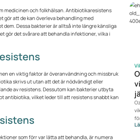
om medicinen och folkhälsan. Antibiotikaresistens
ket gör att de kan överleva behandling med
t dem. Dessa bakterier är alltså inte längre känsliga
et gör det svårare att behandla infektioner, vilka i
resistens
Vi
O
s, men en viktig faktor är överanvändning och missbruk
tika skrivs ut utan att det är nödvändigt eller
v
cklande av resistens. Dessutom kan bakterier utbyta
j
ntibiotika, vilket leder till att resistens snabbt kan
Oz
vi
esistens
fö
Lä
ef
sn
nfektioner som förr var lätta att behandla, är numera