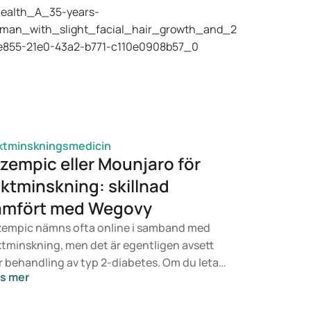
ktminskningsmedicin
zempic eller Mounjaro för
iktminskning: skillnad
ämfört med Wegovy
empic nämns ofta online i samband med
ktminskning, men det är egentligen avsett
r behandling av typ 2-diabetes. Om du letar
s mer
ter en behandling för viktkontroll är det
arare läkemedel som Mounjaro och Wegovy