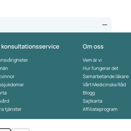
r/internationaal
 konsultationsservice
Om oss
n te gaan - Consilium (europa.eu)
nsvårigheter
Vem är vi
 män
Hur fungerar det
kvinnor
Samarbetande läkare
ssjukdomar
Vårt Medicinska Råd
rta
Blogg
vård
Sajtkarta
a tjänster
Affiliateprogram