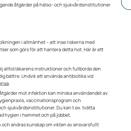
äg
ande åtgärder på hälso- och sjukvårdsinstitutioner
folkningen i allmänhet – att inse riskerna med
atser som görs för att hantera detta hot. Här är ett
lj alltid läkarens instruktioner och fullborda den
ig bättre. Undvik att använda antibiotika vid
ensa
.
tgärder mot infektion kan minska användandet av
 hygienpraxis, vaccinationsprogram och
h sjukvårdsinstitutioner. Du kan t.ex. tvätta
rad hygien i hemmet och på jobbet.
 och andras kunskap om vikten av ansvarsfullt