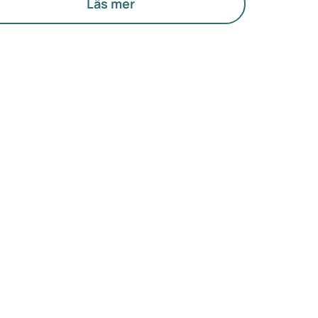
gstockarnas funktion.
Läs mer