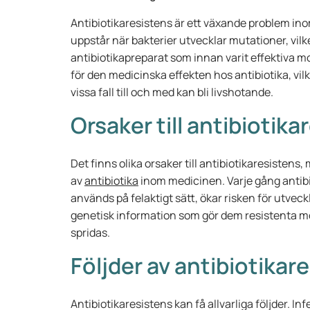
Antibiotikaresistens är ett växande problem in
uppstår när bakterier utvecklar mutationer, vil
antibiotikapreparat som innan varit effektiva mo
för den medicinska effekten hos antibiotika, vilk
vissa fall till och med kan bli livshotande.
Orsaker till antibiotika
Det finns olika orsaker till antibiotikaresisten
av
antibiotika
inom medicinen. Varje gång antibio
används på felaktigt sätt, ökar risken för utve
genetisk information som gör dem resistenta mot a
spridas.
Följder av antibiotikar
Antibiotikaresistens kan få allvarliga följder. I