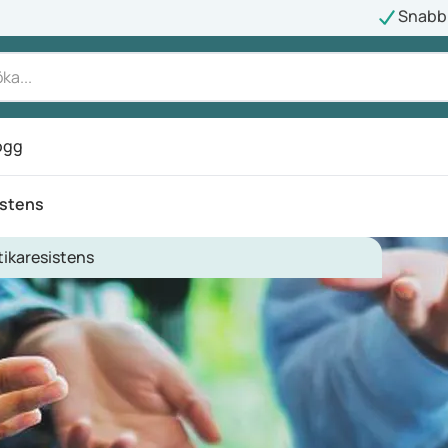
Snabb 
ogg
istens
tikaresistens