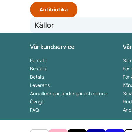
Antibiotika
Källor
https://www.vzinfo.nl/antimicrobiele-resistentie-am
Vår kundservice
Vår
5 redenen om antimicrobiële resistentie (AMR) tege
The Antibiotic Resistance Crisis - PMC (nih.gov)
https://msd.nl/antibioticaresistentie/
Kontakt
Söm
Beställa
För
Betala
För 
Leverans
Kön
Annulleringar, ändringar och returer
Smä
Övrigt
Hud
FAQ
Andr