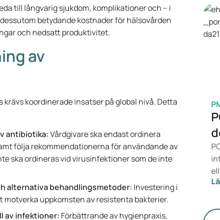
so
leda till långvarig sjukdom, komplikationer och – i
di
ör dessutom betydande kostnader för hälsovården
di
ngar och nedsatt produktivitet.
ing av
 krävs koordinerade insatser på global nivå. Detta
P
P
d
 antibiotika:
Vårdgivare ska endast ordinera
t samt följa rekommendationerna för användande av
PC
inte ska ordineras vid virusinfektioner som de inte
in
el
Lä
öv
ch alternativa behandlingsmetoder:
Investering i
in
tt motverka uppkomsten av resistenta bakterier.
fo
l av infektioner:
Förbättrande av hygienpraxis,