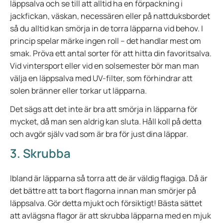
läppsalva och se till att alltid ha en förpackning i
jackfickan, väskan, necessären eller på nattduksbordet
så du alltid kan smörja in de torra läpparna vid behov. I
princip spelar märke ingen roll – det handlar mest om
smak. Pröva ett antal sorter för att hitta din favoritsalva.
Vid vintersport eller vid en solsemester bör man man
välja en läppsalva med UV-filter, som förhindrar att
solen bränner eller torkar ut läpparna.
Det sägs att det inte är bra att smörja in läpparna för
mycket, då man sen aldrig kan sluta. Håll koll på detta
och avgör själv vad som är bra för just dina läppar.
3. Skrubba
Ibland är läpparna så torra att de är väldig flagiga. Då är
det bättre att ta bort flagorna innan man smörjer på
läppsalva. Gör detta mjukt och försiktigt! Bästa sättet
att avlägsna flagor är att skrubba läpparna med en mjuk