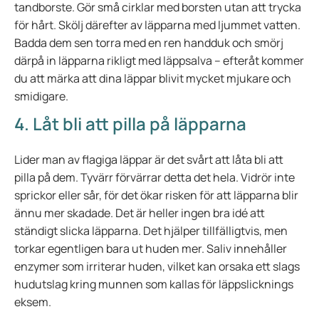
tandborste. Gör små cirklar med borsten utan att trycka
för hårt. Skölj därefter av läpparna med ljummet vatten.
Badda dem sen torra med en ren handduk och smörj
därpå in läpparna rikligt med läppsalva – efteråt kommer
du att märka att dina läppar blivit mycket mjukare och
smidigare.
4. Låt bli att pilla på läpparna
Lider man av flagiga läppar är det svårt att låta bli att
pilla på dem. Tyvärr förvärrar detta det hela. Vidrör inte
sprickor eller sår, för det ökar risken för att läpparna blir
ännu mer skadade. Det är heller ingen bra idé att
ständigt slicka läpparna. Det hjälper tillfälligtvis, men
torkar egentligen bara ut huden mer. Saliv innehåller
enzymer som irriterar huden, vilket kan orsaka ett slags
hudutslag kring munnen som kallas för läppslicknings
eksem.