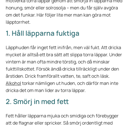
motverka torra läppar genom att smörja in läpparna med
honung, smör eller solrosolja – men du får själv avgöra
om det funkar. Här följer lite mer man kan göra mot
läpptorrhet.
1. Håll läpparna fuktiga
Läpphuden får inget fett inifrån, men väl fukt. Att dricka
mycket är alltså ett bra sätt att slippa torra läppar. Under
vintern är man ofta mindre törstig, och då minskar
fukttillskottet. Försök ändå dricka tillräckligt under den
årstiden. Drick framförallt vatten, te, saft och läsk.
Alkohol
torkar nämligen ut huden, och därför man inte
dricka det om man lider av torra läppar.
2. Smörj in med fett
Fett håller läpparna mjuka och smidiga och förebygger
att de flagnar eller spricker. Så smörj ordentligt med