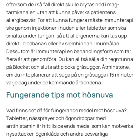
eftersom de i så fall direkt skulle brytas ned i mag-
tarmkanalen utan att kunna påverka patientens
allergibesvär. För att kunna fungera måste immunterapi
ske genom injektioner i huden eller tabletter som ska
smälta under tungan, så att allergenerna kan tas upp
direkt i blodbanan eller av slemhinnan i munhålan.
Dessutom är immunterapi en behandlingsform som tar
flera år att genomföra. Du kan alltså sälja din regntunna
på Blocket och sluta att plocka gråsuggor. Åtminstone,
om du inte planerar att suga på en gråsugga i 15 minuter
varje dag under de kommande årtiondena.
Fungerande tips mot hösnuva
Vad finns det då för fungerande medel mot hösnuva?
Tabletter, nässprayer och ögondroppar med
antihistamin är hittills de enda medel som kan motverka
nysattacker, ögonklåda och andra besvärliga