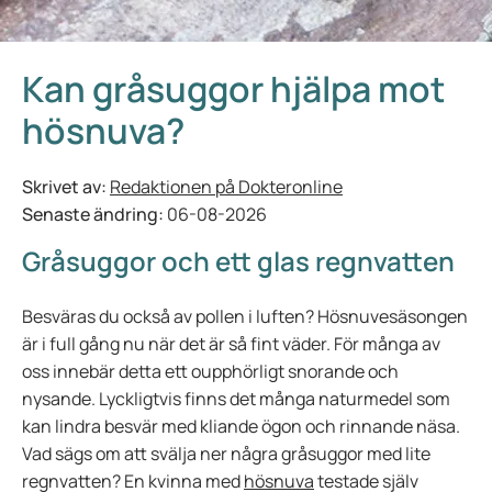
Kan gråsuggor hjälpa mot
hösnuva?
Skrivet av:
Redaktionen på Dokteronline
Senaste ändring:
06-08-2026
Gråsuggor och ett glas regnvatten
Besväras du också av pollen i luften? Hösnuvesäsongen
är i full gång nu när det är så fint väder. För många av
oss innebär detta ett oupphörligt snorande och
nysande. Lyckligtvis finns det många naturmedel som
kan lindra besvär med kliande ögon och rinnande näsa.
Vad sägs om att svälja ner några gråsuggor med lite
regnvatten? En kvinna med
hösnuva
testade själv