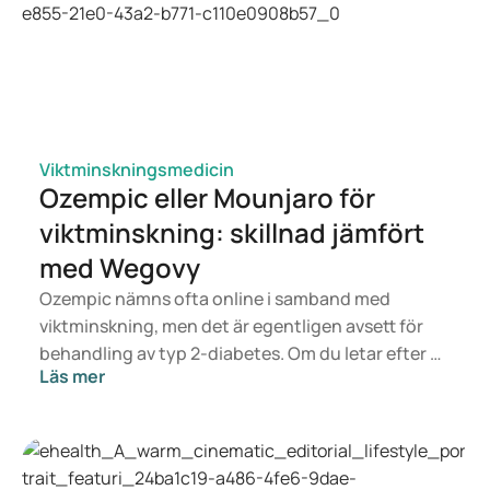
Viktminskningsmedicin
Ozempic eller Mounjaro för
viktminskning: skillnad jämfört
med Wegovy
Ozempic nämns ofta online i samband med
viktminskning, men det är egentligen avsett för
behandling av typ 2-diabetes. Om du letar efter en
Läs mer
behandling för viktkontroll är det snarare
läkemedel som Mounjaro och Wegovy som är
aktuella. Vilken behandling som passar dig bäst
avgörs av en läkare utifrån din hälsa, ditt BMI och