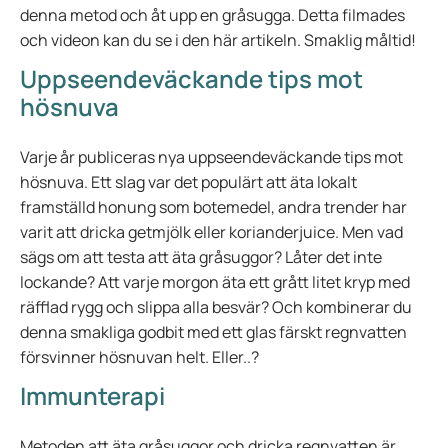
denna metod och åt upp en gråsugga. Detta filmades
och videon kan du se i den här artikeln. Smaklig måltid!
Uppseendeväckande tips mot
hösnuva
Varje år publiceras nya uppseendeväckande tips mot
hösnuva. Ett slag var det populärt att äta lokalt
framställd honung som botemedel, andra trender har
varit att dricka getmjölk eller korianderjuice. Men vad
sägs om att testa att äta gråsuggor? Låter det inte
lockande? Att varje morgon äta ett grått litet kryp med
räfflad rygg och slippa alla besvär? Och kombinerar du
denna smakliga godbit med ett glas färskt regnvatten
försvinner hösnuvan helt. Eller..?
Immunterapi
Metoden att äta gråsuggor och dricka regnvatten är