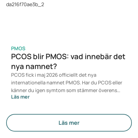
din medicinanvändning.
PMOS
PCOS blir PMOS: vad innebär det
nya namnet?
PCOS fick i maj 2026 officiellt det nya
internationella namnet PMOS. Har du PCOS eller
känner du igen symtom som stämmer överens
Läs mer
med det? Medicinskt sett förändras inget direkt.
Men den nya termen sätter mer fokus på
hormoner, ämnesomsättning och äggstockarnas
funktion.
Läs mer