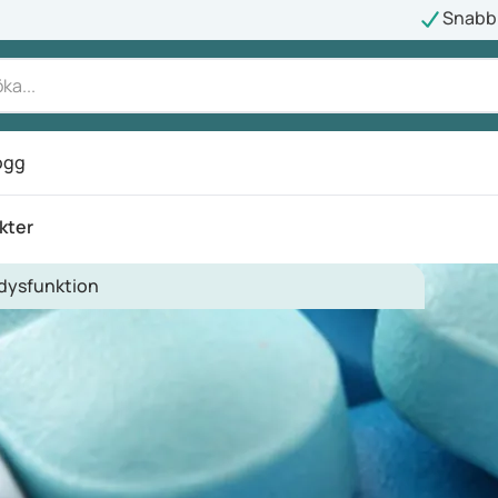
Snabb 
ogg
rkter
 dysfunktion