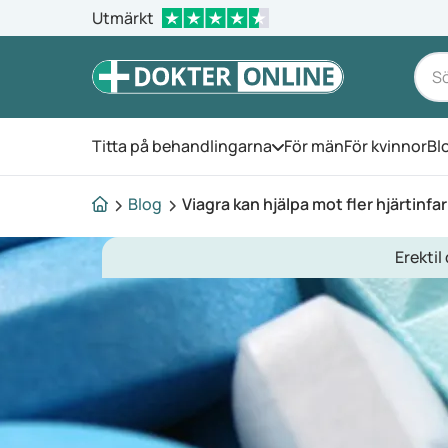
Utmärkt
Titta på behandlingarna
För män
För kvinnor
Bl
Öppna menyn
Blog
Viagra kan hjälpa mot fler hjärtinfa
Erektil