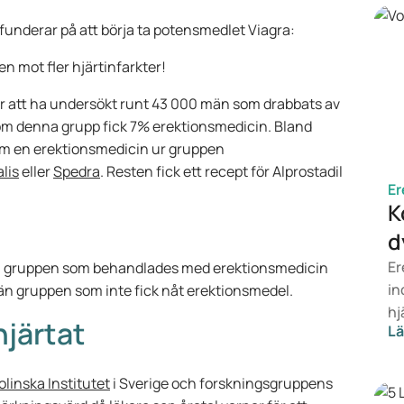
funderar på att börja ta potensmedlet Viagra:
n mot fler hjärtinfarkter!
ter att ha undersökt runt 43 000 män som drabbats av
nom denna grupp fick 7% erektionsmedicin. Bland
om en erektionsmedicin ur gruppen
alis
eller
Spedra
. Resten fick ett recept för Alprostadil
Er
K
d
Er
e: gruppen som behandlades med erektionsmedicin
in
 än gruppen som inte fick nåt erektionsmedel.
hj
 hjärtat
Lä
li
ut
fö
olinska Institutet
i Sverige och forskningsgruppens
er