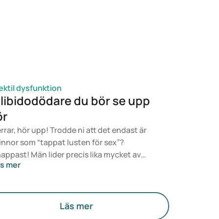
sfunktion är, vilka näringsfaktorer som
verkar och vilka kostråd som kan hjälpa till
t ge lindring vid detta tillstånd.
ektil dysfunktion
 libidodödare du bör se upp
ör
rrar, hör upp! Trodde ni att det endast är
innor som “tappat lusten för sex”?
appast! Män lider precis lika mycket av
s mer
iktande sexlust. Som tur är, kan ett sänkt
bido undvikas och enkelt botas.
kteronline.com radar härmed upp de fem
ämsta libidodödarna. Undvik dessa
Läs mer
osmoment och bli på nytt en tiger i sängen!