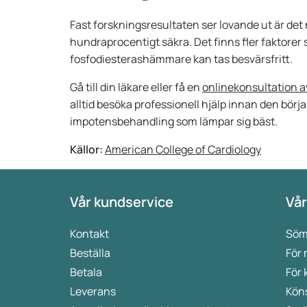
Fast forskningsresultaten ser lovande ut är det na
hundraprocentigt säkra. Det finns fler faktorer
fosfodiesterashämmare kan tas besvärsfritt.
Gå till din läkare eller få en
onlinekonsultation a
alltid besöka professionell hjälp innan den börj
impotensbehandling som lämpar sig bäst.
Källor:
American College of Cardiology
Vår kundservice
Vår
Kontakt
Söm
Beställa
För
Betala
För 
Leverans
Kön