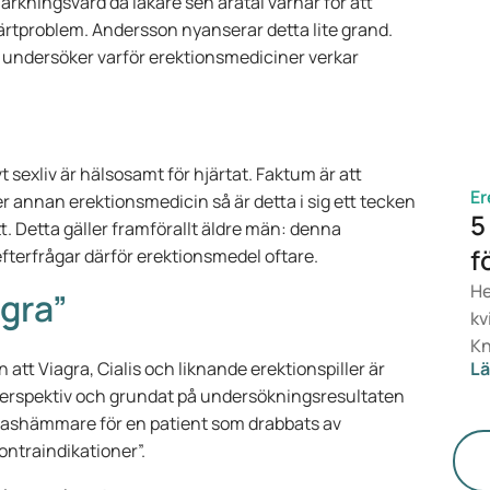
ärkningsvärd då läkare sen åratal varnar för att
dy
ärtproblem. Andersson nyanserar detta lite grand.
in
 undersöker varför erektionsmediciner verkar
at
 sexliv är hälsosamt för hjärtat. Faktum är att
Er
r annan erektionsmedicin så är detta i sig ett tecken
5
t. Detta gäller framförallt äldre män: denna
f
fterfrågar därför erektionsmedel oftare.
He
agra”
kv
Kn
tt Viagra, Cialis och liknande erektionspiller är
Lä
sv
karperspektiv och grundat på undersökningsresultaten
li
terashämmare för en patient som drabbats av
Do
ontraindikationer”.
fr
or