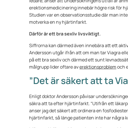
ledare, anser att undersökningens utfall är anm
erektionsmedicinering innebär högre risk för hj
Studien var en observationsstudie där man inte
motverka en ny hjärtinfarkt.
Därför är ett bra sexliv livsviktigt.
Siffrorna kan därmed även innebära att ett aktivt
Andersson utgår ifrån att om man tar Viagra elle
på ett bra sexliv och därmed ett sunt levnadssät
målgrupp lider oftare av
erektionsproblem
och e
”Det är säkert att ta Vi
Enligt doktor Andersson påvisar undersökningen a
säkra att ta efter hjärtinfarkt. “Utifrån ett lä
anser jag det säkert att ordinera en fosfodies
hjärtinfarkt, så länge patienten inte har några k