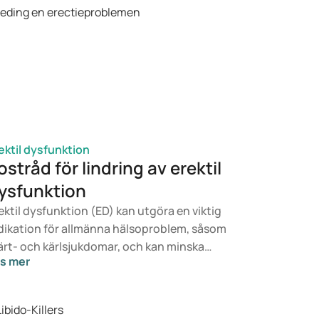
ektil dysfunktion
ostråd för lindring av erektil
ysfunktion
ektil dysfunktion (ED) kan utgöra en viktig
dikation för allmänna hälsoproblem, såsom
ärt- och kärlsjukdomar, och kan minska
s mer
vskvaliteten avsevärt. I den här artikeln
forskar vi hur kosten kan bidra till att
rebygga och eventuellt förbättra besvär vid
ektil dysfunktion. Vi förklarar vad erektil