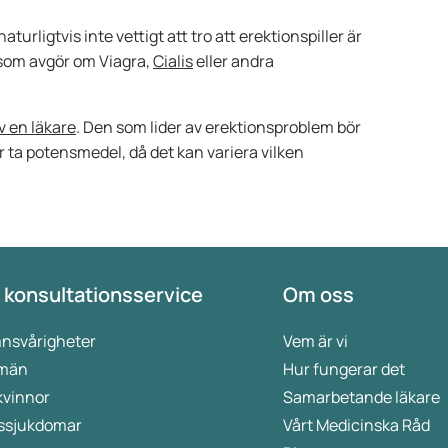
turligtvis inte vettigt att tro att erektionspiller är
 som avgör om Viagra,
Cialis
eller andra
v en läkare
. Den som lider av erektionsproblem bör
ar ta potensmedel, då det kan variera vilken
 konsultationsservice
Om oss
nsvårigheter
Vem är vi
 män
Hur fungerar det
kvinnor
Samarbetande läkare
ssjukdomar
Vårt Medicinska Råd