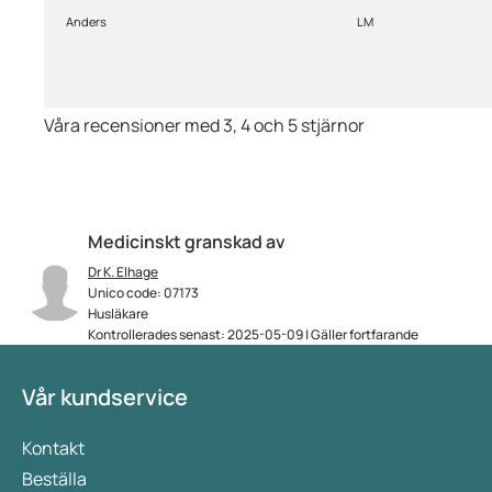
priserna är alldeles för höga på
Anders
LM
läkemedlen, så jag kommer
med all säkerhet inte vara
kund länge till.
Våra recensioner med 3, 4 och 5 stjärnor
Medicinskt granskad av
Dr K. Elhage
Unico code: 07173
Husläkare
Kontrollerades senast: 2025-05-09 | Gäller fortfarande
Vår kundservice
Kontakt
Beställa