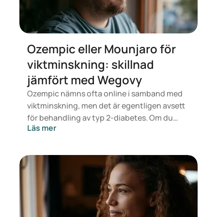
Ozempic eller Mounjaro för
viktminskning: skillnad
jämfört med Wegovy
Ozempic nämns ofta online i samband med
viktminskning, men det är egentligen avsett
för behandling av typ 2-diabetes. Om du
Läs mer
letar efter en behandling för viktkontroll är
det snarare läkemedel som Mounjaro och
Wegovy som är aktuella. Vilken behandling
som passar dig bäst avgörs av en läkare
utifrån din hälsa, ditt BMI och din
medicinanvändning.