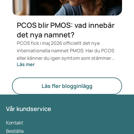
PCOS blir PMOS: vad innebär
det nya namnet?
PCOS fick i maj 2026 officiellt det nya
internationella namnet PMOS. Har du PCOS
eller känner du igen symtom som stämmer
Läs mer
överens med det? Medicinskt sett förändras
inget direkt. Men den nya termen sätter mer
fokus på hormoner, ämnesomsättning och
Läs fler blogginlägg
äggstockarnas funktion.
Vår kundservice
Kontakt
Beställa