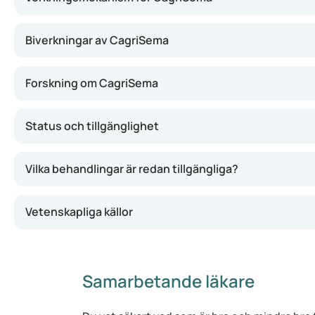
cagrilintid. Behandlingen testas som en veckovis injekt
känna sig mindre hungrig, äta mindre och därmed gå ner i
Biverkningar av CagriSema
på blodsockret. Läkemedlet är fortfarande i den kliniska f
godkänt inom EU. Så fort detta förändras kommer vi att h
Forskning om CagriSema
Status och tillgänglighet
Vilka behandlingar är redan tillgängliga?
Vetenskapliga källor
Samarbetande läkare