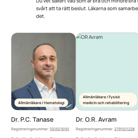
Du vet säkert vad som är bra och mindre bra 
svårt att ta rätt beslut. Läkarna som samarb
det.
Allmänläkare / Fysisk
Allmänläkare / Hematologi
medicin och rehabilitering
Dr. P.C. Tanase
Dr. O.R. Avram
Registreringsnummer:
1505016161
Registreringsnummer:
2791501228