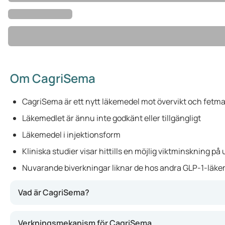
Om CagriSema
CagriSema är ett nytt läkemedel mot övervikt och fetm
Läkemedlet är ännu inte godkänt eller tillgängligt
Läkemedel i injektionsform
Kliniska studier visar hittills en möjlig viktminskning på 
Nuvarande biverkningar liknar de hos andra GLP-1-läk
Vad är CagriSema?
CagriSema är ett nytt läkemedel mot övervikt och fetma 
Verkningsmekanism för CagriSema