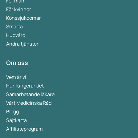
För män
För kvinnor
Könssjukdomar
Smärta
Hudvård
Andra tjänster
Om oss
Vem är vi
Hur fungerar det
Samarbetande läkare
Vårt Medicinska Råd
Blogg
Sajtkarta
Affiliateprogram