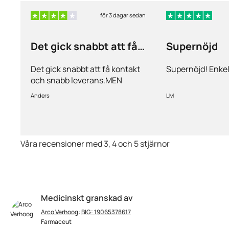
för 3 dagar sedan
Det gick snabbt att få
Supernöjd
kontakt och…
Det gick snabbt att få kontakt
Supernöjd! Enkel
och snabb leverans.MEN
priserna är alldeles för höga på
Anders
LM
läkemedlen, så jag kommer
med all säkerhet inte vara
kund länge till.
Våra recensioner med 3, 4 och 5 stjärnor
Medicinskt granskad av
Arco Verhoog
:
BIG: 19065378617
Farmaceut