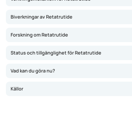
Vad är Retatrutide?
Retatrutide är en GLP-1/GIP/GCGR-agonist som fortfar
Biverkningar av Retatrutide
Kliniska studier visar att det kan hjälpa till med viktm
Effekten påminner delvis om läkemedel som semaglut
Forskning om Retatrutide
Läkemedlet är fortfarande under forskning och har än
Status och tillgänglighet för Retatrutide
Vad kan du göra nu?
Källor