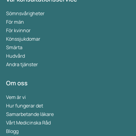
Sömnsvårigheter
För män
För kvinnor
Könssjukdomar
Smärta
Hudvård
Andra tjänster
Om oss
Vem är vi
Hur fungerar det
Samarbetande läkare
Vårt Medicinska Råd
Blogg