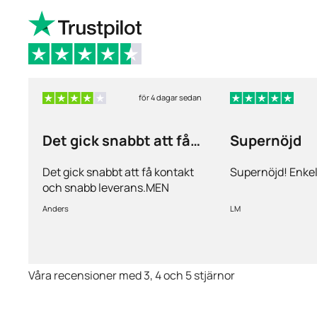
för 4 dagar sedan
Det gick snabbt att få
Supernöjd
kontakt och…
Det gick snabbt att få kontakt
Supernöjd! Enkel
och snabb leverans.MEN
priserna är alldeles för höga på
Anders
LM
läkemedlen, så jag kommer
med all säkerhet inte vara
kund länge till.
Våra recensioner med 3, 4 och 5 stjärnor