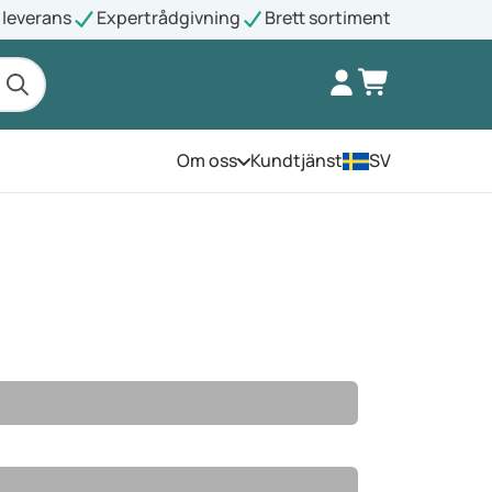
leverans
Expertrådgivning
Brett sortiment
Om oss
Kundtjänst
SV
Öppna menyn