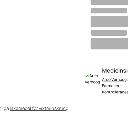
Medicinsk
Arco Verhoog
Farmaceut
Kontrollerades
ngliga
läkemedel för viktminskning
.