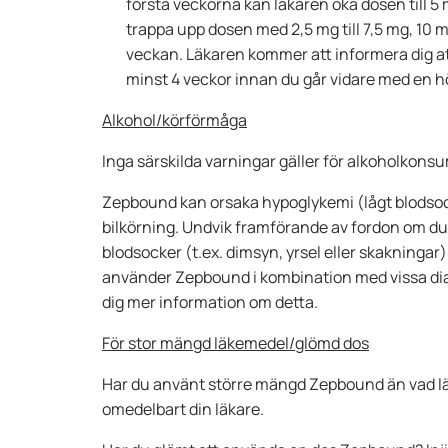
första veckorna kan läkaren öka dosen till 5
trappa upp dosen med 2,5 mg till 7,5 mg, 10 m
veckan. Läkaren kommer att informera dig att
minst 4 veckor innan du går vidare med en h
Alkohol/körförmåga
Inga särskilda varningar gäller för alkoholkons
Zepbound kan orsaka hypoglykemi (lågt blodsocke
bilkörning. Undvik framförande av fordon om du
blodsocker (t.ex. dimsyn, yrsel eller skakningar
använder Zepbound i kombination med vissa dia
dig mer information om detta.
För stor mängd läkemedel/glömd dos
Har du använt större mängd Zepbound än vad l
omedelbart din läkare.