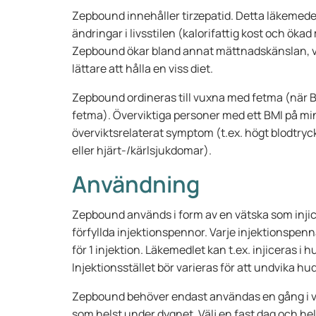
Zepbound innehåller tirzepatid. Detta läkemed
ändringar i livsstilen (kalorifattig kost och öka
Zepbound ökar bland annat mättnadskänslan, vi
lättare att hålla en viss diet.
Zepbound ordineras till vuxna med fetma (när B
fetma). Överviktiga personer med ett BMI på mi
överviktsrelaterat symptom (t.ex. högt blodtryck
eller hjärt-/kärlsjukdomar).
Användning
Zepbound används i form av en vätska som inji
förfyllda injektionspennor. Varje injektionspenn
för 1 injektion. Läkemedlet kan t.ex. injiceras i 
Injektionsstället bör varieras för att undvika hud
Zepbound behöver endast användas en gång i ve
som helst under dygnet. Välj en fast dag och hel