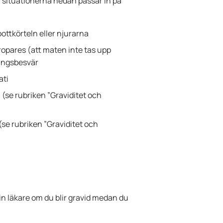
 situationerna nedan passar in på
ottkörteln eller njurarna
opares (att maten inte tas upp
ningsbesvär
ati
n (se rubriken ”Graviditet och
se rubriken ”Graviditet och
n läkare om du blir gravid medan du