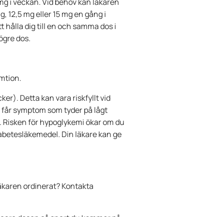
 mg i veckan. Vid behov kan läkaren
g, 12,5 mg eller 15 mg en gång i
 hålla dig till en och samma dos i
ögre dos.
umtion.
r). Detta kan vara riskfyllt vid
 får symptom som tyder på lågt
). Risken för hypoglykemi ökar om du
betesläkemedel. Din läkare kan ge
äkaren ordinerat? Kontakta