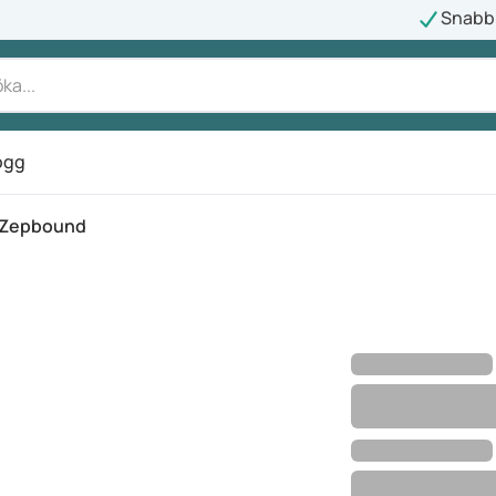
Snabb 
ogg
Zepbound