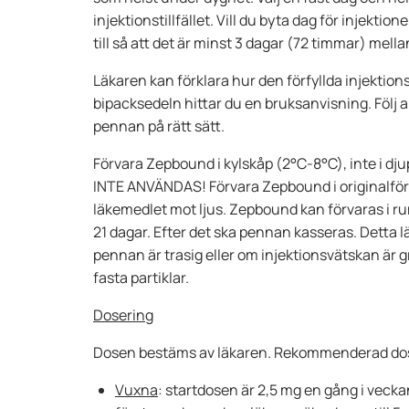
injektionstillfället. Vill du byta dag för injektion
till så att det är minst 3 dagar (72 timmar) mella
Läkaren kan förklara hur den förfyllda injektio
bipacksedeln hittar du en bruksanvisning. Följ
pennan på rätt sätt.
Förvara Zepbound i kylskåp (2°C-8°C), inte i dju
INTE ANVÄNDAS! Förvara Zepbound i originalför
läkemedlet mot ljus. Zepbound kan förvaras i ru
21 dagar. Efter det ska pennan kasseras. Detta
pennan är trasig eller om injektionsvätskan är g
fasta partiklar.
Dosering
Dosen bestäms av läkaren. Rekommenderad dos 
Vuxna
: startdosen är 2,5 mg en gång i veckan