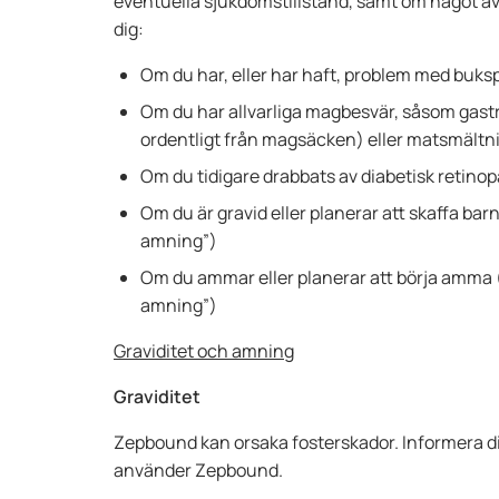
eventuella sjukdomstillstånd, samt om något av
dig:
Om du har, eller har haft, problem med buksp
Om du har allvarliga magbesvär, såsom gastr
ordentligt från magsäcken) eller matsmält
Om du tidigare drabbats av diabetisk retinop
Om du är gravid eller planerar att skaffa bar
amning”)
Om du ammar eller planerar att börja amma (
amning”)
Graviditet och amning
Graviditet
Zepbound kan orsaka fosterskador. Informera di
använder Zepbound.