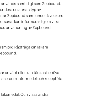
de används samtidigt som Zepbound.
mendera en annan typ av
u tar Zepbound samt under 4 veckors
personal kan informera dig om vilka
 med användning av Zepbound.
rsmjölk. Rådfråga din läkare
Zepbound.
har använt eller kan tänkas behöva
tbaserade naturmedel och receptfria
 läkemedel. Och vissa andra