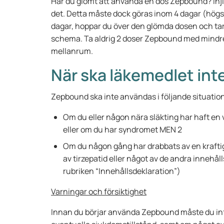
Har du glömt att använda en dos Zepbound? Inj
det. Detta måste dock göras inom 4 dagar (högs
dagar, hoppar du över den glömda dosen och tar 
schema. Ta aldrig 2 doser Zepbound med mindre
mellanrum.
När ska läkemedlet in
Zepbound ska inte användas i följande situatio
Om du eller någon nära släkting har haft en 
eller om du har syndromet MEN 2
Om du någon gång har drabbats av en kraftig
av tirzepatid eller något av de andra inneh
rubriken “Innehållsdeklaration”)
Varningar och försiktighet
Innan du börjar använda Zepbound måste du inf