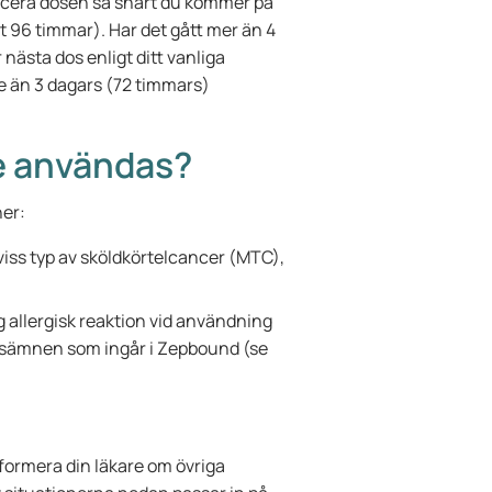
icera dosen så snart du kommer på
t 96 timmar). Har det gått mer än 4
nästa dos enligt ditt vanliga
 än 3 dagars (72 timmars)
te användas?
ner:
viss typ av sköldkörtelcancer (MTC),
 allergisk reaktion vid användning
ållsämnen som ingår i Zepbound (se
ormera din läkare om övriga