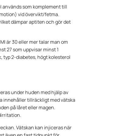
el används som komplement till
d motion) vid övervikt/fetma.
lket dämpar aptiten och gör det
MI är 30 eller mer talar man om
nst 27 som uppvisar minst 1
, typ 2-diabetes, högt kolesterol
ceras under huden med hjälp av
a innehåller tillräckligt med vätska
huden på låret eller magen.
irritation.
ckan. Vätskan kan injiceras när
st även en fast tidpunkt för