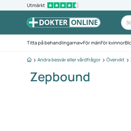
Utmärkt
Titta på behandlingarna
För män
För kvinnor
Bl
Öppna menyn
Andra besvär eller vårdfrågor
Övervikt
Zepbound