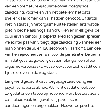
Tussen de 25% en 60% van de mannen heeft vaak last
van een premature ejaculatie ofwel vroegtijdige
zaadlozing. Voor velen van het betekent het dat zij
sneller klaarkomen dan zij hadden gehoopt. Of dat zij
niet in staat zijn het orgasme uit te stellen. Iets wat de
pret in bed helaas nogal kan drukken en in elk geval de
duur ervan behoorlijk beperkt. Medisch gezien spreken
we echter pas van vroegtijdige zaadlozing wanneer een
man binnen de 30 en 120 seconden klaarkomt. Een deel
van hen ejaculeert zelfs al voor de penetratie. De penis
is in dat geval zo gevoelig dat aanraking alleen al een
orgasme veroorzaakt. Het spreekt voor zich dat dit een
fijn seksleven in de weg staat.
Lang werd gedacht dat vroegtijdige zaadlozing een
psychische oorzaak had. Wellicht dat dat er ook voor
zorgt dat er een taboe op het onderwerp bestaat, zoals
dat helaas vaak het geval is bij psychische
aandoeningen en ongemakken. Hoewel de psyche,