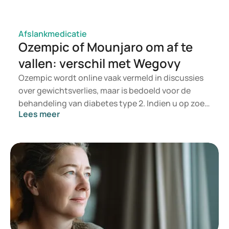
global consensus process - The Lancet
Polycystic ovary syndrome - NHS
Polycystic Ovary Syndrome
Afslankmedicatie
Ozempic of Mounjaro om af te
Polyendocrine Metabolic Ovarian Syndrome: New
name to improve diagnosis and care of condition
vallen: verschil met Wegovy
affecting 170 million women worldwide | Endocrine
Ozempic wordt online vaak vermeld in discussies
Society
over gewichtsverlies, maar is bedoeld voor de
behandeling van diabetes type 2. Indien u op zoek
Lees meer
bent naar een behandeling voor
gewichtsbeheersing, komen eerder
geneesmiddelen zoals Mounjaro en Wegovy in
aanmerking. Welke behandeling voor u geschikt is,
wordt door een arts beoordeeld op basis van uw
gezondheidstoestand, BMI en medicatiegebruik.