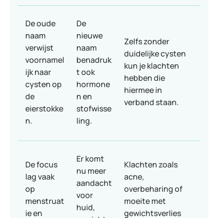
De oude
De
naam
nieuwe
Zelfs zonder
verwijst
naam
duidelijke cysten
voornamel
benadruk
kun je klachten
ijk naar
t ook
hebben die
cysten op
hormone
hiermee in
de
n en
verband staan.
eierstokke
stofwisse
n.
ling.
Er komt
De focus
Klachten zoals
nu meer
lag vaak
acne,
aandacht
op
overbeharing of
voor
menstruat
moeite met
huid,
ie en
gewichtsverlies