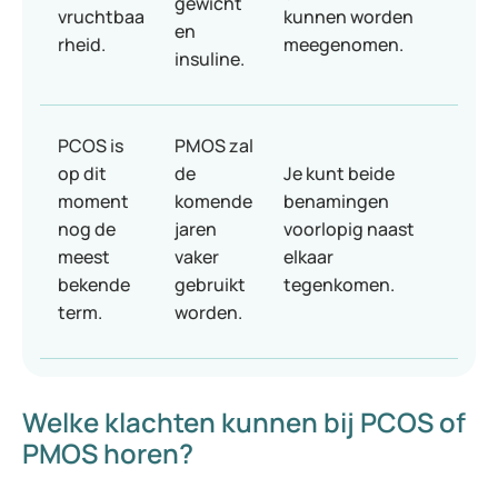
gewicht
vruchtbaa
kunnen worden
en
rheid.
meegenomen.
insuline.
PCOS is
PMOS zal
op dit
de
Je kunt beide
moment
komende
benamingen
nog de
jaren
voorlopig naast
meest
vaker
elkaar
bekende
gebruikt
tegenkomen.
term.
worden.
Welke klachten kunnen bij PCOS of
PMOS horen?