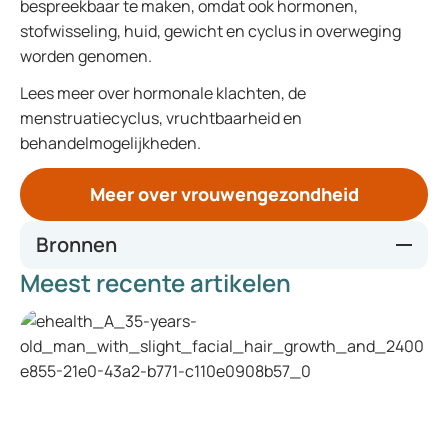
bespreekbaar te maken, omdat ook hormonen,
stofwisseling, huid, gewicht en cyclus in overweging
worden genomen.
Lees meer over hormonale klachten, de
menstruatiecyclus, vruchtbaarheid en
behandelmogelijkheden.
Meer over vrouwengezondheid
Bronnen
Meest recente artikelen
Polyendocrine Metabolic Ovarian Syndrome: New
name to improve diagnosis and care of condition
affecting 170 million women worldwide | Endocrine
Society
Polyendocrine Metabolic Ovarian Syndrome (PMOS) is
the new name for PCOS | SfE
Polyendocrine metabolic ovarian syndrome, the new
name for polycystic ovary syndrome: a multistep