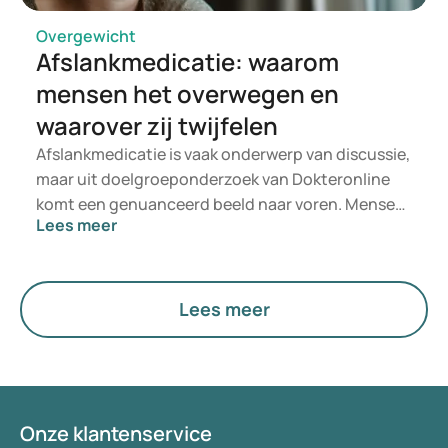
Overgewicht
Afslankmedicatie: waarom
mensen het overwegen en
waarover zij twijfelen
Afslankmedicatie is vaak onderwerp van discussie,
maar uit doelgroeponderzoek van Dokteronline
komt een genuanceerd beeld naar voren. Mensen
Lees meer
willen niet enkel minder wegen, maar zich ook
gezonder, fitter en zelfverzekerder voelen.
Tegelijkertijd willen zij weten of medicatie veilig,
geschikt en betaalbaar is.
Lees meer
Onze klantenservice