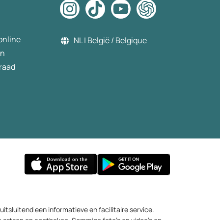
online
NL | België / Belgique
en
raad
itsluitend een informatieve en facilitaire service.