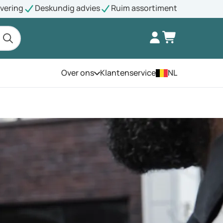
evering
Deskundig advies
Ruim assortiment
Over ons
Klantenservice
NL
Open het menu