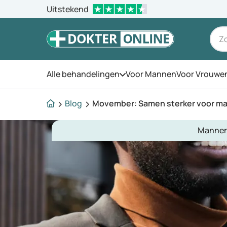
Uitstekend
Alle behandelingen
Voor Mannen
Voor Vrouwe
Open het menu
Blog
Movember: Samen sterker voor m
Mannen