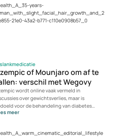
slankmedicatie
zempic of Mounjaro om af te
allen: verschil met Wegovy
empic wordt online vaak vermeld in
scussies over gewichtsverlies, maar is
doeld voor de behandeling van diabetes
ees meer
pe 2. Indien u op zoek bent naar een
handeling voor gewichtsbeheersing, komen
rder geneesmiddelen zoals Mounjaro en
govy in aanmerking. Welke behandeling