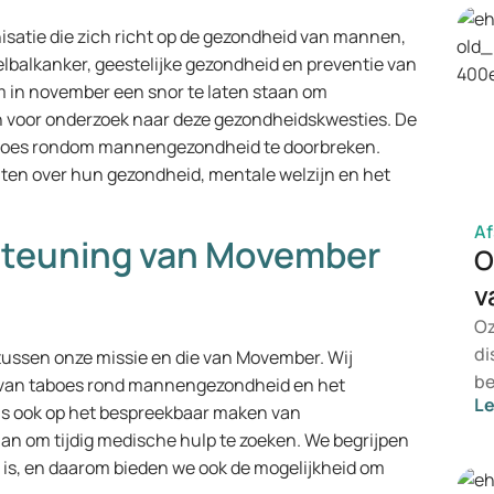
isatie die zich richt op de gezondheid van mannen,
lbalkanker, geestelijke gezondheid en preventie van
m in november een snor te laten staan om
n voor onderzoek naar deze gezondheidskwesties. De
aboes rondom mannengezondheid te doorbreken.
en over hun gezondheid, mentale welzijn en het
Af
steuning van Movember
O
v
Oz
di
 tussen onze missie en die van Movember. Wij
be
 van taboes rond mannengezondheid en het
L
ty
ons ook op het bespreekbaar maken van
be
 om tijdig medische hulp te zoeken. We begrijpen
ee
r is, en daarom bieden we ook de mogelijkheid om
We