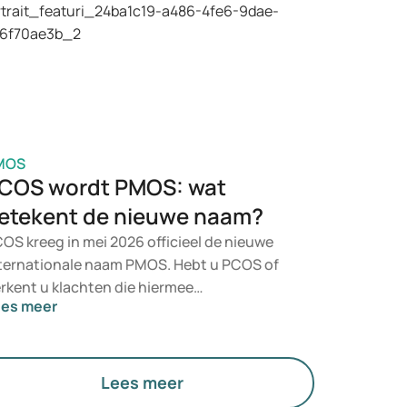
or u geschikt is, wordt door een arts
oordeeld op basis van uw
zondheidstoestand, BMI en
dicatiegebruik.
MOS
COS wordt PMOS: wat
etekent de nieuwe naam?
OS kreeg in mei 2026 officieel de nieuwe
ternationale naam PMOS. Hebt u PCOS of
rkent u klachten die hiermee
ees meer
ereenkomen? Medisch gezien verandert er
orlopig niets. De nieuwe term legt echter
er nadruk op hormonen, stofwisseling en
 werking van de eierstokken.
Lees meer