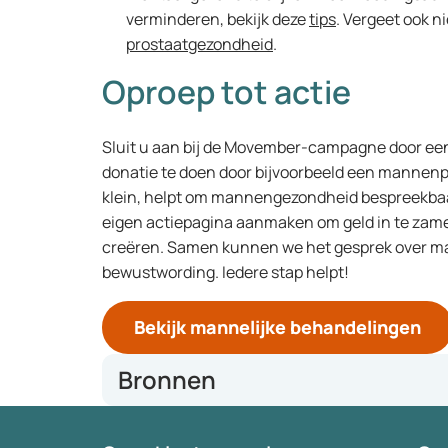
verminderen, bekijk deze
tips
. Vergeet ook 
prostaatgezondheid
.
Oproep tot actie
Sluit u aan bij de Movember-campagne door een 
donatie te doen door bijvoorbeeld een mannenpr
klein, helpt om mannengezondheid bespreekbaa
eigen actiepagina aanmaken om geld in te zam
creëren. Samen kunnen we het gesprek over 
bewustwording. Iedere stap helpt!
Bekijk mannelijke behandelingen
Bronnen
We veranderen de blik op de gezondheid van manne