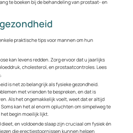
ang te boeken bij de behandeling van prostaat- en
ngezondheid
enkele praktische tips voor mannen om hun
nose kan levens redden. Zorg ervoor dat u jaarlijks
loeddruk, cholesterol, en prostaatcontroles. Lees
n
.
id is net zo belangrijk als fysieke gezondheid.
roblemen met vrienden te bespreken, en dat is
ren. Als het ongemakkelijk voelt, weet dat er altijd
en. Soms kan het al enorm opluchten om simpelweg te
het begin moeilijk lijkt.
dieet, en voldoende slaap zijn cruciaal om fysiek én
viezen die erectiestoornissen kunnen helpen