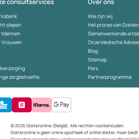
e consultservices
Over ons
ommunity sport-based program targeting prevention,
among adolescent males | BMC Public Health | Full Text
nisbank
Wie zijn wij
ht slapen
Het proces van Dokter
r Mannen
Samenwerkende arts
r Vrouwen
Onze Medische Advies
A
Blog
Sitemap
dverzorging
Pers
rige zorgbehoefte
Partnerprogramma
© 2026 Dokteronline (België). Alle rechten voorbehouden.
Dokteronline is geen online apotheek of online dokter, maar biedt u