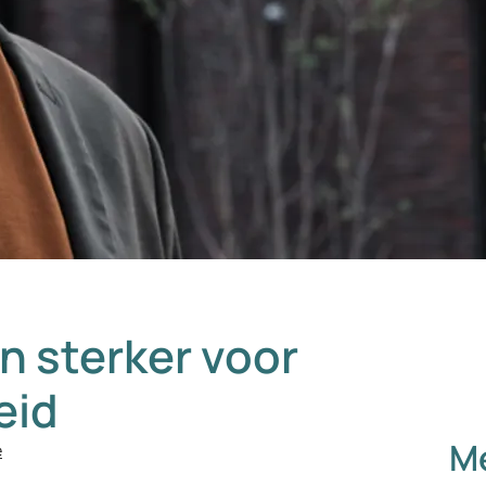
 sterker voor
eid
Me
e