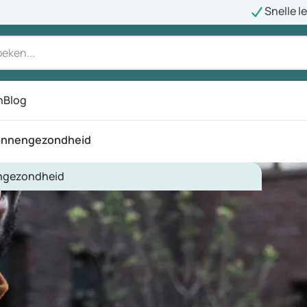
Snelle l
n
Blog
annengezondheid
gezondheid