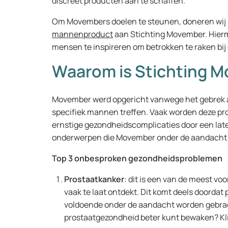
discreet producten aan te schaffen.
Om Movembers doelen te steunen, doneren wij 
mannenproduct
aan Stichting Movember. Hierm
mensen te inspireren om betrokken te raken bi
Waarom is Stichting M
Movember werd opgericht vanwege het gebrek 
specifiek mannen treffen. Vaak worden deze pr
ernstige gezondheidscomplicaties door een late
onderwerpen die Movember onder de aandacht 
Top 3 onbesproken gezondheidsproblemen
Prostaatkanker
: dit is een van de meest v
vaak te laat ontdekt. Dit komt deels doorda
voldoende onder de aandacht worden gebrach
prostaatgezondheid beter kunt bewaken? Kl