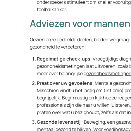
onderzoekers stimuleert om sneller vooruitg
teelbalkanker.
Adviezen voor manne
Gezien onze gedeelde doelen, bieden we graag 
gezondheid te verbeteren:
Regelmatige check-ups
: Vroegtijdige diag
gezondheidsmetingen laat uitvoeren, zoals b
meer over belangrijke
gezondheidsmetinge
Praat over uw gevoelens
: Mentale gezondhe
Misschien vindt u het lastig om (intieme) p
begrijpelijk. Begin rustig en kijk hoe ze reage
professionals zijn die naar u willen luister
praten over wat u bezighoudt, zelfs als dat in 
Gezonde levensstijl
: Beweging, een gezond 
mentaal gezond te blijven. Voor voedingsad