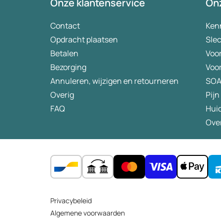
Onze klantenservice
Onz
TrueNTH | Prostate Cancer UK
Ahead of the game protocol: a multi-component, c
promotion and early intervention for mental health 
Contact
Ken
(biomedcentral.com)
Opdracht plaatsen
Slec
Betalen
Voo
Bezorging
Voo
Annuleren, wijzigen en retourneren
SO
Overig
Pijn
FAQ
Hui
Ove
Privacybeleid
Algemene voorwaarden