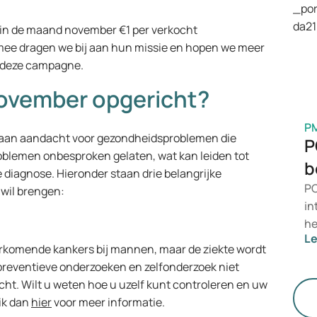
vo
in de maand november €1 per verkocht
be
ee dragen we bij aan hun missie en hopen we meer
ge
j deze campagne.
me
ovember opgericht?
P
aan aandacht voor gezondheidsproblemen die
P
oblemen onbesproken gelaten, wat kan leiden tot
b
 diagnose. Hieronder staan drie belangrijke
PC
wil brengen:
in
he
L
ov
oorkomende kankers bij mannen, maar de ziekte wordt
vo
t preventieve onderzoeken en zelfonderzoek niet
me
t. Wilt u weten hoe u uzelf kunt controleren en uw
de
ik dan
hier
voor meer informatie.