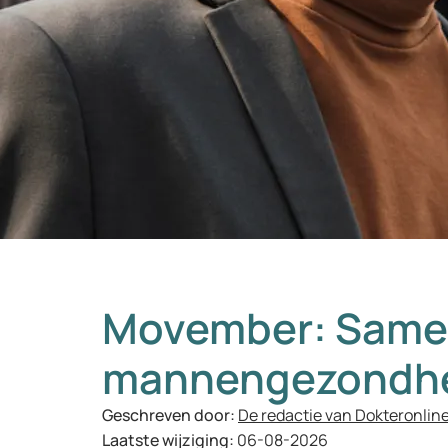
Movember: Samen
mannengezondh
Geschreven door:
De redactie van Dokteronlin
Laatste wijziging:
06-08-2026