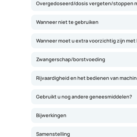
Overgedoseerd/dosis vergeten/stoppen m
hoesten te voorkomen. Flixotide werkt niet onm
van kortademigheid, maar is bedoeld om klach
verminderen. Regelmatig gebruik kan ervoor z
Wanneer niet te gebruiken
heeft van astma- of COPD-klachten.
Wanneer moet u extra voorzichtig zijn met 
Zwangerschap/borstvoeding
Rijvaardigheid en het bedienen van machi
Gebruikt u nog andere geneesmiddelen?
Bijwerkingen
Samenstelling