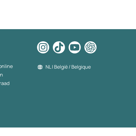
online
NL | België / Belgique
en
raad