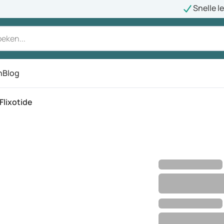
Snelle l
n
Blog
Flixotide