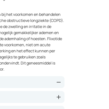
en bij het voorkomen en behandelen
che obstructieve longziekte (COPD).
de zwelling en irritatie in de
mogelijk gemakkelijker ademen en
de ademhaling of hoesten. Flixotide
 te voorkomen, niet om acute
erking en het effect kunnen per
dagelijks te gebruiken zoals
ndervindt. Dit geneesmiddel is
or.
htwegen te verminderen. Hierdoor
 en kunt u gemakkelijker ademen.
als kortademigheid, piepen en