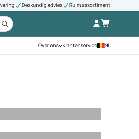
evering
Deskundig advies
Ruim assortiment
Over ons
Klantenservice
NL
Open het menu