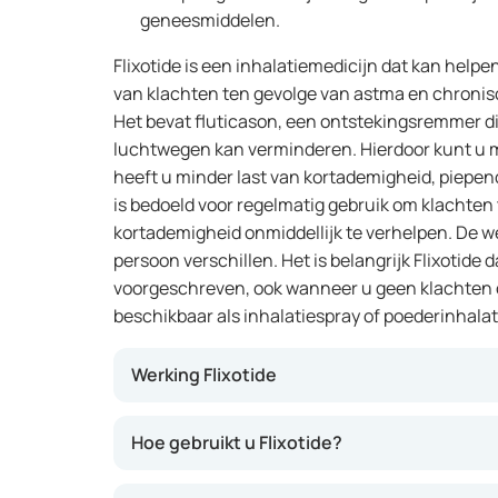
geneesmiddelen.
Flixotide is een inhalatiemedicijn dat kan help
van klachten ten gevolge van astma en chronis
Het bevat fluticason, een ontstekingsremmer die 
luchtwegen kan verminderen. Hierdoor kunt u 
heeft u minder last van kortademigheid, piepen
is bedoeld voor regelmatig gebruik om klachten
kortademigheid onmiddellijk te verhelpen. De w
persoon verschillen. Het is belangrijk Flixotide 
voorgeschreven, ook wanneer u geen klachten o
beschikbaar als inhalatiespray of poederinhalat
Werking Flixotide
Flixotide werkt door de ontsteking in uw luc
Hoe gebruikt u Flixotide?
raken uw luchtwegen minder snel geïrriteerd
Het geneesmiddel kan helpen om klachten zo