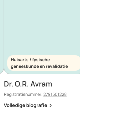
Huisarts / fysische
Huisarts / spoedeis
geneeskunde en revalidatie
geneeskunde
Dr. O.R. Avram
Dr. E. Maescu
Registratienummer:
2791501228
Registratienummer:
8803
Volledige biografie
Volledige biografie