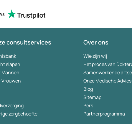
ews
e consultservices
Over ons
nisbank
Wie zijn wij
ht slapen
Het proces van Dokter
r Mannen
Samenwerkende arts
r Vrouwen
Onze Medische Advies
A
Blog
Sitemap
dverzorging
Pers
rige zorgbehoefte
Partnerprogramma