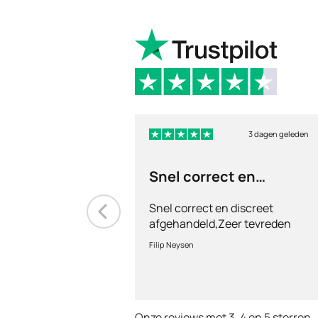
3 dagen geleden
Snel correct en
discreet afgehandeld,
Snel correct en discreet
afgehandeld,Zeer tevreden
met de service en patiënt
Filip Neysen
vriendelijkheid.Vermoedelijk
het nieuwe dokter bezoek
Onze reviews met 3, 4 en 5 sterren