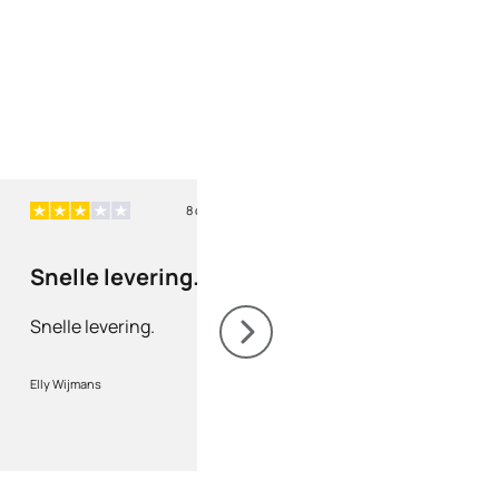
8 dagen geleden
8 
Snelle levering.
Correcte leveri
Snelle levering.
Correcte levering, g
opvolging.Service top
Elly Wijmans
marc