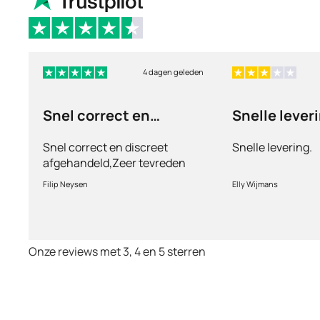
4 dagen geleden
Snel correct en
Snelle lever
discreet afgehandeld,
Snel correct en discreet
Snelle levering.
afgehandeld,Zeer tevreden
met de service en patiënt
Filip Neysen
Elly Wijmans
vriendelijkheid.Vermoedelijk
het nieuwe dokter bezoek
Onze reviews met 3, 4 en 5 sterren