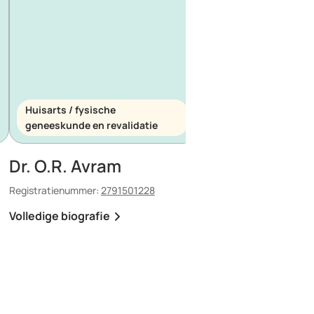
Huisarts / fysische
Huisarts / spoedeis
geneeskunde en revalidatie
geneeskunde
Dr. O.R. Avram
Dr. E. Maescu
Registratienummer:
2791501228
Registratienummer:
8803
Volledige biografie
Volledige biografie