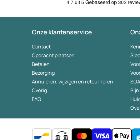
4.7
uit 5
Gebaseerd op
302 revi
Onze klantenservice
Onz
Contact
Ken
Opdracht plaatsen
Slec
Betalen
Voo
Bezorging
Voo
Annuleren, wijzigen en retourneren
SO
Overig
Pijn
FAQ
Hui
Ove