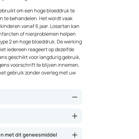
ebruikt om een hoge bloeddruk te
n te behandelen. Het wordt vaak
inderen vanaf 6 jaar. Losartan kan
tinfarcten of nierproblemen helpen
type 2 en hoge bloeddruk. De werking
iet iedereen reageert op dezelfde
ans geschikt voor langdurig gebruik,
ens voorschrift te blijven innemen,
 het gebruik zonder overleg met uw
ne II-receptorantagonisten. Dit
et lichaam blokkeert die de
nnen de bloedvaten zich,
n met dit geneesmiddel
 hart minder zwaar belasten en de