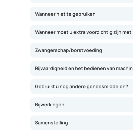
kans op schade aan organen zoals de nieren v
worden gebruikt om nierproblemen bij person
Wanneer niet te gebruiken
vertragen. Het effect is meestal na enkele w
Wanneer moet u extra voorzichtig zijn met
Zwangerschap/borstvoeding
Rijvaardigheid en het bedienen van machi
Gebruikt u nog andere geneesmiddelen?
Bijwerkingen
Samenstelling