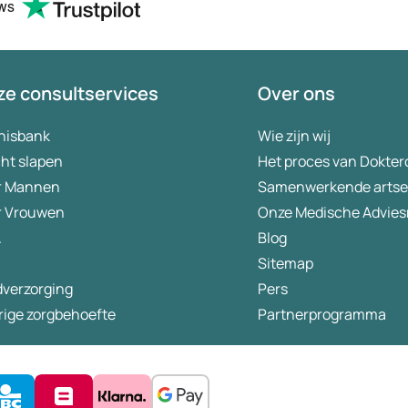
ews
e consultservices
Over ons
nisbank
Wie zijn wij
ht slapen
Het proces van Dokter
r Mannen
Samenwerkende arts
r Vrouwen
Onze Medische Advies
A
Blog
Sitemap
dverzorging
Pers
rige zorgbehoefte
Partnerprogramma