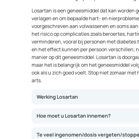
Losartan is een geneesmiddel dat kan worden g
verlagen en om bepaalde hart- en nierprobleme
voorgeschreven aan volwassenen en soms aan k
het risico op complicaties zoals beroertes, har
verminderen, vooral bij personen met diabetes 
en het effect kunnen per persoon verschillen; n
manier op dit geneesmiddel. Losartan is doorga
maar het is belangrijk om het geneesmiddel volg
ook als u zich goed voelt. Stop niet zomaar met
arts.
Werking Losartan
Losartan behoort tot de groep van angiotensi
Hoe moet u Losartan innemen?
betekent dat het de werking van een stof in h
bloedvaten doet vernauwen. Hierdoor ontspa
Te veel ingenomen/dosis vergeten/stoppe
waardoor de bloeddruk kan dalen. Dit kan het