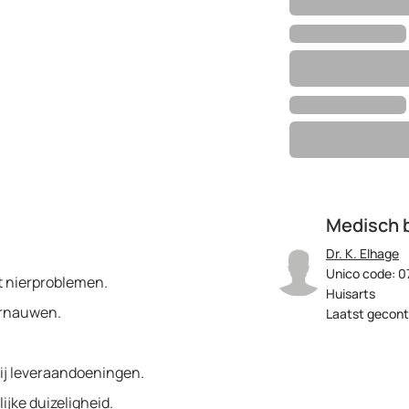
Medisch 
Dr. K. Elhage
Unico code: 0
t nierproblemen.
Huisarts
ernauwen.
Laatst gecont
bij leveraandoeningen.
jke duizeligheid.