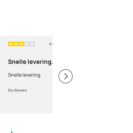
6 dagen geleden
6 
Snelle levering.
Correcte leveri
Snelle levering.
Correcte levering, g
opvolging.Service top
Elly Wijmans
marc