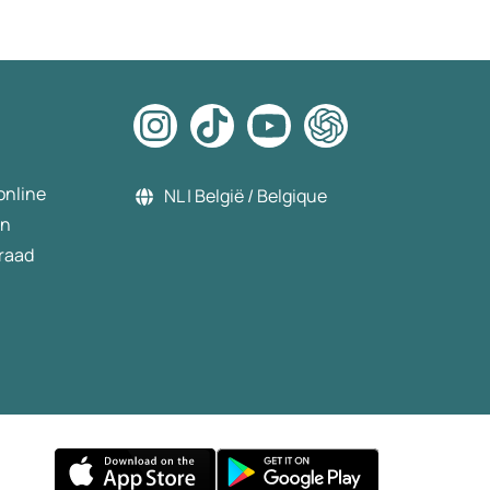
online
NL | België / Belgique
en
raad