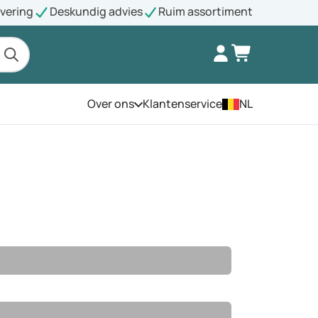
evering
Deskundig advies
Ruim assortiment
Over ons
Klantenservice
NL
Open het menu