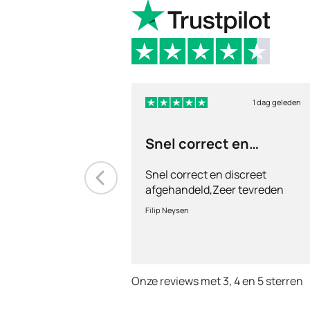
1 dag geleden
Snel correct en
discreet afgehandeld,
Snel correct en discreet
afgehandeld,Zeer tevreden
met de service en patiënt
Filip Neysen
vriendelijkheid.Vermoedelijk
het nieuwe dokter bezoek
Onze reviews met 3, 4 en 5 sterren