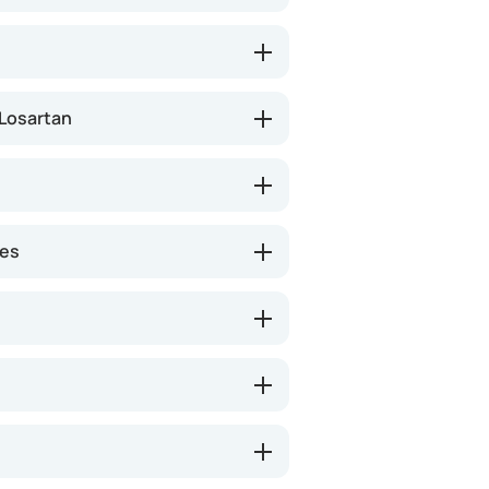
erkleinen. Losartan kan ook
en met diabetes type 2 te
eken merkbaar.
 Losartan
nes