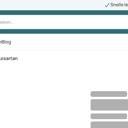
Snelle l
n
Blog
Losartan