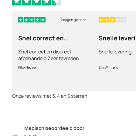
2 dagen geleden
Snel correct en
Snelle lever
discreet afgehandeld,
Snel correct en discreet
Snelle levering.
afgehandeld,Zeer tevreden
met de service en patiënt
Filip Neysen
Elly Wijmans
vriendelijkheid.Vermoedelijk
het nieuwe dokter bezoek
Onze reviews met 3, 4 en 5 sterren
Medisch beoordeeld door