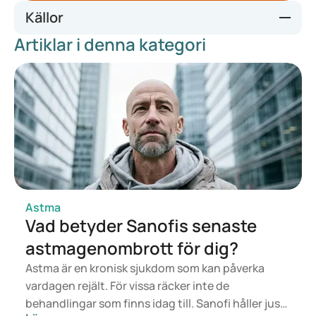
Källor
Artiklar i denna kategori
Astma bij volwassenen | NHG-Richtlijnen
Ik heb astma | Thuisarts.nl
Ventolin Diskus 200 microgram/dosis, inhalatiepoeder,
voorverdeeld | Geneesmiddeleninformatiebank | College
ter Beoordeling van Geneesmiddelen
Seretide Diskus 50 microgram/100 microgram/dosis -
inhalatiepoeder, voorverdeeld |
Geneesmiddeleninformatiebank | College ter Beoordeling
van Geneesmiddelen
Astma
Vad betyder Sanofis senaste
astmagenombrott för dig?
Astma är en kronisk sjukdom som kan påverka
vardagen rejält. För vissa räcker inte de
behandlingar som finns idag till. Sanofi håller just