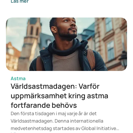
Läs mer
nu på att ta fram nya läkemedel som riktar in sig på
svårbehandlad astma. Men vad betyder de här
framstegen egentligen? Och vad kan de innebära
för dig som har svår eller inflammationskänslig
astma?
Astma
Världsastmadagen: Varför
uppmärksamhet kring astma
fortfarande behövs
Den första tisdagen i maj varje år är det
Världsastmadagen. Denna internationella
medvetenhetsdag startades av Global Initiative