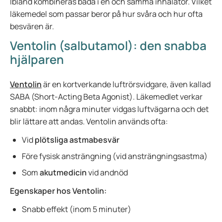
Ibland kombineras båda i en och samma inhalator. Vilket
läkemedel som passar beror på hur svåra och hur ofta
besvären är.
Ventolin (salbutamol): den snabba
hjälparen
Ventolin
är en kortverkande luftrörsvidgare, även kallad
SABA (Short-Acting Beta Agonist). Läkemedlet verkar
snabbt: inom några minuter vidgas luftvägarna och det
blir lättare att andas. Ventolin används ofta:
Vid
plötsliga astmabesvär
Före fysisk ansträngning (vid ansträngningsastma)
Som
akutmedicin
vid andnöd
Egenskaper hos Ventolin:
Snabb effekt (inom 5 minuter)