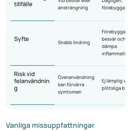
Vid besvär eller
Dagligen,
tillfälle
ansträngning
förebyggand
Förebygga
Syfte
besvär och
Snabb lindring
dämpa
inflammatio
Risk vid
Överanvändning
felanvändnin
Ej lämplig vid
kan förvärra
g
plötsliga bes
symtomen
Vanliga missuppfattningar