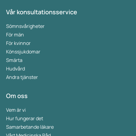
Vår konsultationsservice
Sömnsvårigheter
För män
För kvinnor
Könssjukdomar
Smärta
Hudvård
Andra tjänster
Om oss
Vem är vi
Hur fungerar det
Samarbetande läkare
Vårt Medicinska Råd