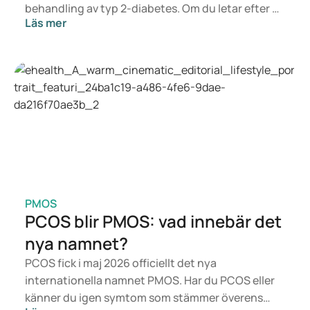
behandling av typ 2-diabetes. Om du letar efter en
Läs mer
behandling för viktkontroll är det snarare
läkemedel som Mounjaro och Wegovy som är
aktuella. Vilken behandling som passar dig bäst
avgörs av en läkare utifrån din hälsa, ditt BMI och
din medicinanvändning.
PMOS
PCOS blir PMOS: vad innebär det
nya namnet?
PCOS fick i maj 2026 officiellt det nya
internationella namnet PMOS. Har du PCOS eller
känner du igen symtom som stämmer överens