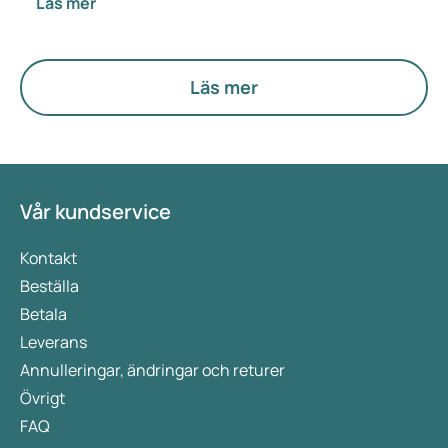
Läs mer
med det? Medicinskt sett förändras inget direkt.
Men den nya termen sätter mer fokus på
hormoner, ämnesomsättning och äggstockarnas
funktion.
Läs mer
Vår kundservice
Kontakt
Beställa
Betala
Leverans
Annulleringar, ändringar och returer
Övrigt
FAQ