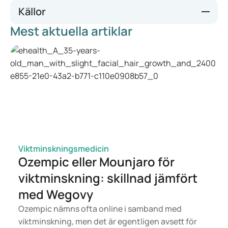
Källor
Mest aktuella artiklar
Premature Ejaculation: Aetiology and Treatment
Strategies - PMC
Premature ejaculation: an update on definition and
pathophysiology - PMC
Premature ejaculation - current concepts in the
management: A narrative review - PMC
Brain serotonin, carbohydrate-craving, obesity and
depression - PubMed
https://research.ou.nl/ws/portalfiles/portal/1033331/Richtlij
n%20Vroegtijdige%20zaadlozing.pdf
Viktminskningsmedicin
Ozempic eller Mounjaro för
viktminskning: skillnad jämfört
med Wegovy
Ozempic nämns ofta online i samband med
viktminskning, men det är egentligen avsett för