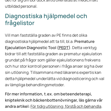
det rör sig om bör dock alltid överlåtas åt medicinskt
utbildad personal.
Diagnostiska hjälpmedel och
frågelistor
Vill man fastställa graden av PE finns det olika
diagnostiska hjälpmedel att ta till, bl.a.
Premature
Ejaculation Diagnostic Tool (
PEDT
)
. Detta verktyg
bidrar till att fastställa graden av prematur ejakulation
grundat på frågor som gäller ejakulationens frekvens
och hur stor kontroll personen i fråga anser sig ha över
sin utlösning. Tillsammans med läkarens expertis kan
detta hjälpmedel underlätta vid diagnosticering och val
av lämpliga behandlingsmetoder.
För mer information, t.ex. om beteendeterapi,
knipteknik och bäckenbottenövningar, läs gärna vår
andra artikel:
För tidig utlösning: förstå och behandla
.