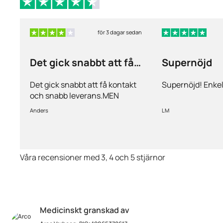
för 3 dagar sedan
Det gick snabbt att få
Supernöjd
kontakt och…
Det gick snabbt att få kontakt
Supernöjd! Enkel
och snabb leverans.MEN
priserna är alldeles för höga på
Anders
LM
läkemedlen, så jag kommer
med all säkerhet inte vara
kund länge till.
Våra recensioner med 3, 4 och 5 stjärnor
Medicinskt granskad av