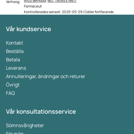
Arco Verhoog
:
BIG: 19065378617
Farmaceut
Kontrollerades senast: 2025-05-29 | Gäller fortfarande
Vår kundservice
Kontakt
Beställa
Betala
Leverans
Annulleringar, ändringar och returer
Övrigt
FAQ
Vår konsultationsservice
Sömnsvårigheter
För män