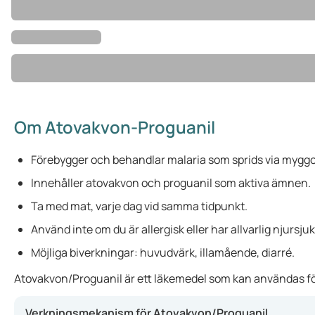
Om Atovakvon-Proguanil
Förebygger och behandlar malaria som sprids via myggo
Innehåller atovakvon och proguanil som aktiva ämnen.
Ta med mat, varje dag vid samma tidpunkt.
Använd inte om du är allergisk eller har allvarlig njursj
Möjliga biverkningar: huvudvärk, illamående, diarré.
Atovakvon/Proguanil är ett läkemedel som kan användas för 
Verkningsmekanism för Atovakvon/Proguanil