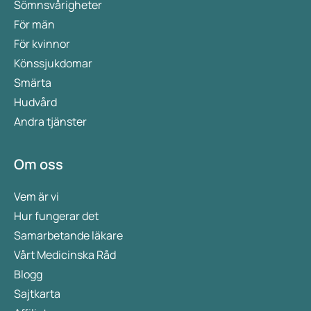
Sömnsvårigheter
För män
För kvinnor
Könssjukdomar
Smärta
Hudvård
Andra tjänster
Om oss
Vem är vi
Hur fungerar det
Samarbetande läkare
Vårt Medicinska Råd
Blogg
Sajtkarta