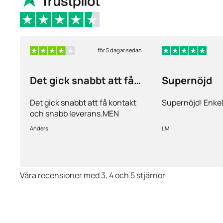
för 5 dagar sedan
Det gick snabbt att få
Supernöjd
kontakt och…
Det gick snabbt att få kontakt
Supernöjd! Enkel
och snabb leverans.MEN
priserna är alldeles för höga på
Anders
LM
läkemedlen, så jag kommer
med all säkerhet inte vara
kund länge till.
Våra recensioner med 3, 4 och 5 stjärnor