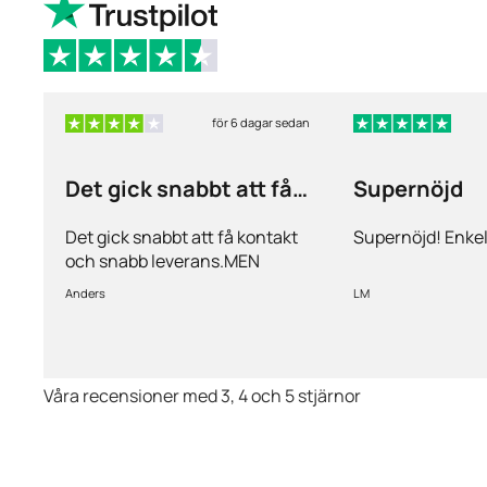
för 6 dagar sedan
Det gick snabbt att få
Supernöjd
kontakt och…
Det gick snabbt att få kontakt
Supernöjd! Enkel
och snabb leverans.MEN
priserna är alldeles för höga på
Anders
LM
läkemedlen, så jag kommer
med all säkerhet inte vara
kund länge till.
Våra recensioner med 3, 4 och 5 stjärnor