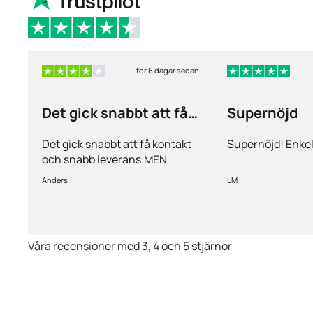
för 6 dagar sedan
Det gick snabbt att få
Supernöjd
kontakt och…
Det gick snabbt att få kontakt
Supernöjd! Enkel
och snabb leverans.MEN
priserna är alldeles för höga på
Anders
LM
läkemedlen, så jag kommer
med all säkerhet inte vara
kund länge till.
Våra recensioner med 3, 4 och 5 stjärnor