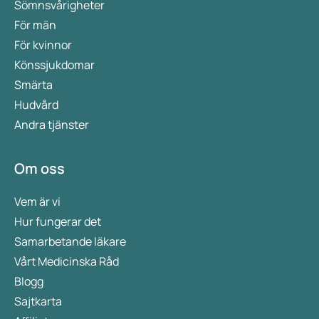
Sömnsvårigheter
För män
För kvinnor
Könssjukdomar
Smärta
Hudvård
Andra tjänster
Om oss
Vem är vi
Hur fungerar det
Samarbetande läkare
Vårt Medicinska Råd
Blogg
Sajtkarta