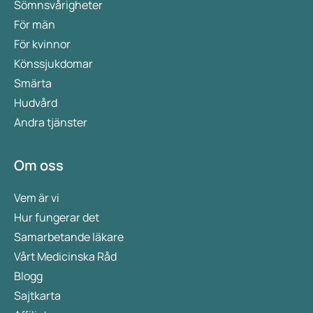
Sömnsvårigheter
För män
För kvinnor
Könssjukdomar
Smärta
Hudvård
Andra tjänster
Om oss
Vem är vi
Hur fungerar det
Samarbetande läkare
Vårt Medicinska Råd
Blogg
Sajtkarta