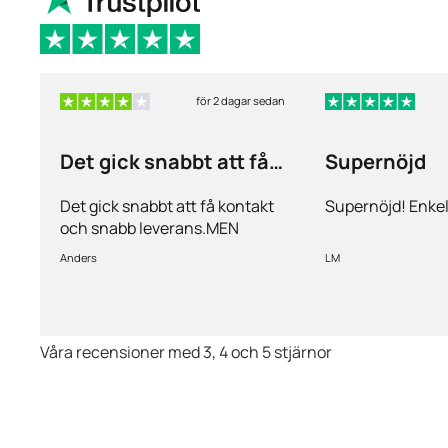
för 2 dagar sedan
Det gick snabbt att få
Supernöjd
kontakt och…
Det gick snabbt att få kontakt
Supernöjd! Enkel
och snabb leverans.MEN
priserna är alldeles för höga på
Anders
LM
läkemedlen, så jag kommer
med all säkerhet inte vara
kund länge till.
Våra recensioner med 3, 4 och 5 stjärnor