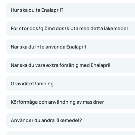
Enalapril fungerar genom att slappna av blodkärlen så att 
Hur ska du ta Enalapril?
För stor dos/glömd dos/sluta med detta läkemedel
När ska du inte använda Enalapril
När ska du vara extra försiktig med Enalapril
Graviditet/amning
Körförmåga och användning av maskiner
Använder du andra läkemedel?