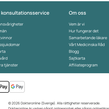
 konsultationsservice
Om oss
nsvårigheter
Vem är vi
 män
Hur fungerar det
kvinnor
Samarbetande läkare
ssjukdomar
Vårt Medicinska Råd
rta
Blogg
vård
Sajtkarta
a tjänster
Affiliateprogram
© 2026 Dokteronline (Sverige). Alla rättigheter reserverade.
Dokteronline är varken något onlineapotek eller någon onlineläkar