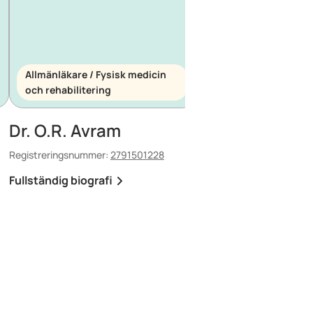
Allmänläkare / Fysisk medicin
och rehabilitering
Allmänläkare / Akutm
Dr. O.R. Avram
Dr. E. Maescu
Registreringsnummer:
2791501228
Registreringsnummer:
88
Fullständig biografi
Fullständig biografi