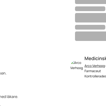
Medicinsk
Arco Verhoog
Farmaceut
ken.
Kontrollerades
med läkare.
.