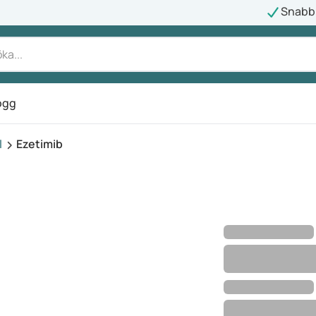
Snabb 
ogg
l
Ezetimib