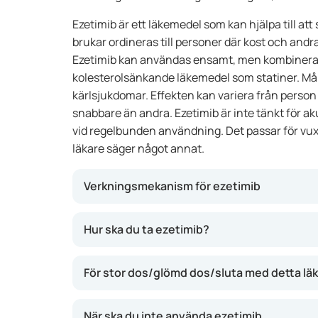
Ezetimib är ett läkemedel som kan hjälpa till att 
brukar ordineras till personer där kost och andra 
Ezetimib kan användas ensamt, men kombinera
kolesterolsänkande läkemedel som statiner. Måle
kärlsjukdomar. Effekten kan variera från person t
snabbare än andra. Ezetimib är inte tänkt för ak
vid regelbunden användning. Det passar för vuxn
läkare säger något annat.
Verkningsmekanism för ezetimib
Ezetimib fungerar genom att minska upptaget 
Hur ska du ta ezetimib?
tarmen. Det leder till att mindre kolesterol ham
sänka LDL-kolesterolet (det "onda" kolesterol
För stor dos/glömd dos/sluta med detta l
risken för hjärt- och kärlsjukdomar. Du märker
eftersom högt kolesterol inte ger några symt
När ska du inte använda ezetimib