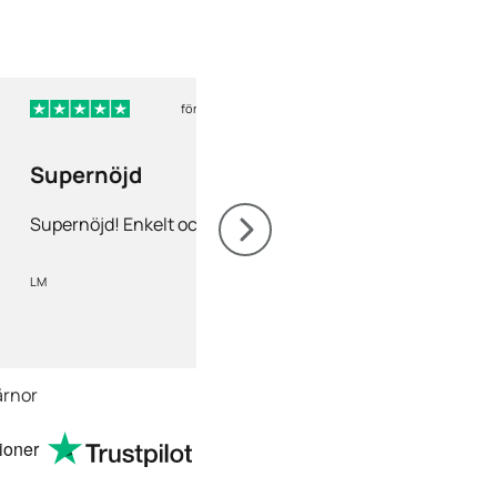
för 4 dagar sedan
för
Supernöjd
Nöjd
Supernöjd! Enkelt och snabbt
Nöjd! Gärna rekomm
LM
Mia Olofsson
ärnor
ioner