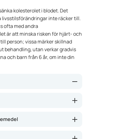
sänka kolesterolet i blodet. Det
livsstilsförändringar inte räcker till.
s ofta med andra
t är att minska risken för hjärt- och
ill person; vissa märker skillnad
ut behandling, utan verkar gradvis
a och barn från 6 år, om inte din
av kolesterol från maten i
nar i blodet. Det kan hjälpa till att
et). Lägre kolesterol kan minska
äkemedel
 oftast ingen direkt effekt,
om.