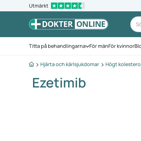
Utmärkt
Titta på behandlingarna
För män
För kvinnor
Bl
Öppna menyn
Hjärta och kärlsjukdomar
Högt kolestero
Ezetimib