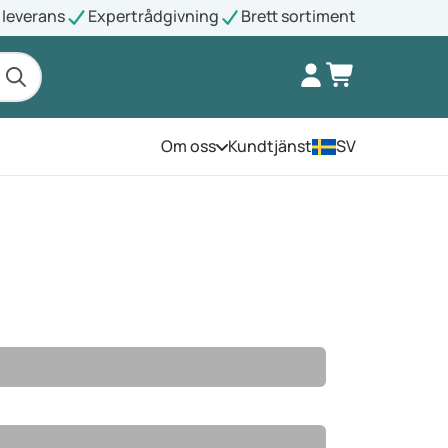
leverans
Expertrådgivning
Brett sortiment
Om oss
Kundtjänst
SV
Öppna menyn