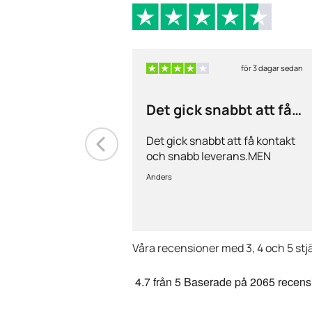
för 3 dagar sedan
Det gick snabbt att få
kontakt och…
Det gick snabbt att få kontakt
och snabb leverans.MEN
priserna är alldeles för höga på
Anders
läkemedlen, så jag kommer
med all säkerhet inte vara
kund länge till.
Våra recensioner med 3, 4 och 5 stj
4.7
från 5
Baserade på
2065 recens