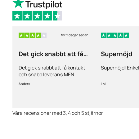
för 2 dagar sedan
Det gick snabbt att få
Supernöjd
kontakt och…
Det gick snabbt att få kontakt
Supernöjd! Enkel
och snabb leverans.MEN
priserna är alldeles för höga på
Anders
LM
läkemedlen, så jag kommer
med all säkerhet inte vara
kund länge till.
Våra recensioner med 3, 4 och 5 stjärnor