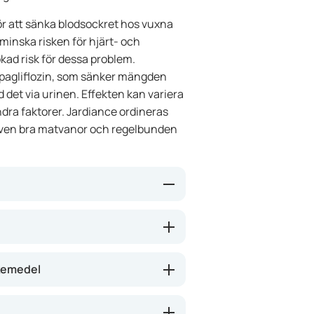
r att sänka blodsockret hos vuxna
 minska risken för hjärt- och
ad risk för dessa problem.
pagliflozin, som sänker mängden
 det via urinen. Effekten kan variera
dra faktorer. Jardiance ordineras
 även bra matvanor och regelbunden
rotein i njurarna, vilket gör att
. Det hjälper till att sänka
isken för hjärt- och
äkemedel
es. Läkemedlet kan också ha en