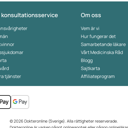
 konsultationsservice
Om oss
nsvårigheter
Vem är vi
 män
Hur fungerar det
kvinnor
Samarbetande läkare
ssjukdomar
Vårt Medicinska Råd
rta
Blogg
vård
Sajtkarta
a tjänster
Affiliateprogram
© 2026 Dokteronline (Sverige). Alla rättigheter reserverade.
Dokteronline är varken något onlineapotek eller någon onlineläkar