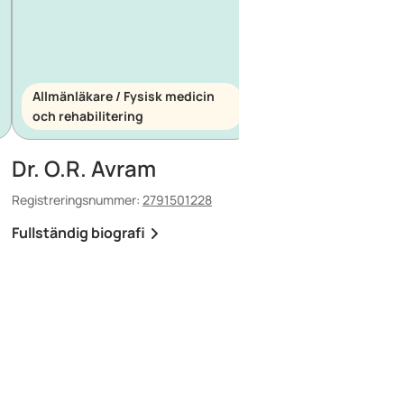
Allmänläkare / Fysisk medicin
och rehabilitering
Allmänläkare / Akutm
Dr. O.R. Avram
Dr. E. Maescu
Registreringsnummer:
2791501228
Registreringsnummer:
88
Fullständig biografi
Fullständig biografi