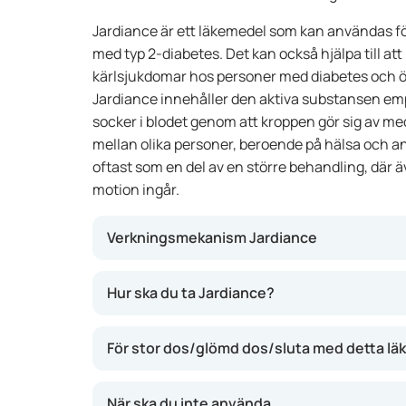
Jardiance är ett läkemedel som kan användas fö
med typ 2-diabetes. Det kan också hjälpa till att
kärlsjukdomar hos personer med diabetes och ök
Jardiance innehåller den aktiva substansen em
socker i blodet genom att kroppen gör sig av med
mellan olika personer, beroende på hälsa och an
oftast som en del av en större behandling, där
motion ingår.
Verkningsmekanism Jardiance
Jardiance funkar genom att blockera ett visst p
Hur ska du ta Jardiance?
överskott av socker lämnar kroppen med urinen
blodsockret. Dessutom kan Jardiance minska r
För stor dos/glömd dos/sluta med detta l
kärlsjukdomar hos personer med typ 2-diabet
positiv effekt på både vikt och blodtryck.
När ska du inte använda