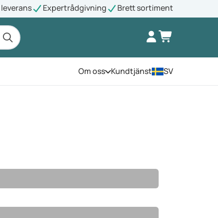
leverans
Expertrådgivning
Brett sortiment
Om oss
Kundtjänst
SV
Öppna menyn