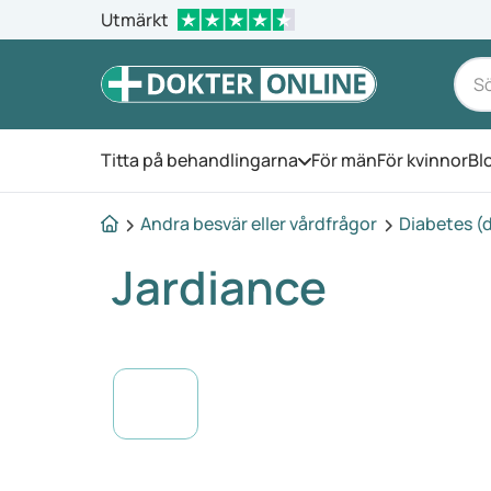
Utmärkt
Titta på behandlingarna
För män
För kvinnor
Bl
Öppna menyn
Andra besvär eller vårdfrågor
Diabetes (
Jardiance