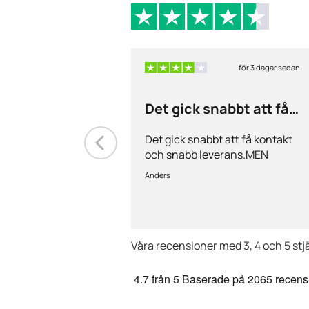
för 3 dagar sedan
Det gick snabbt att få
kontakt och…
Det gick snabbt att få kontakt
och snabb leverans.MEN
priserna är alldeles för höga på
Anders
läkemedlen, så jag kommer
med all säkerhet inte vara
kund länge till.
Våra recensioner med 3, 4 och 5 stj
4.7
från 5
Baserade på
2065 recens