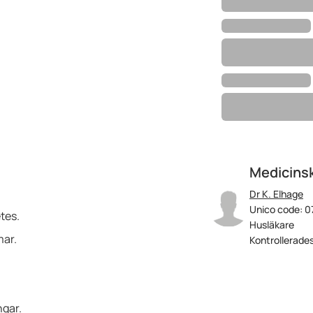
Medicinsk
Dr K. Elhage
Unico code: 0
tes.
Husläkare
mar.
Kontrollerades
ngar.