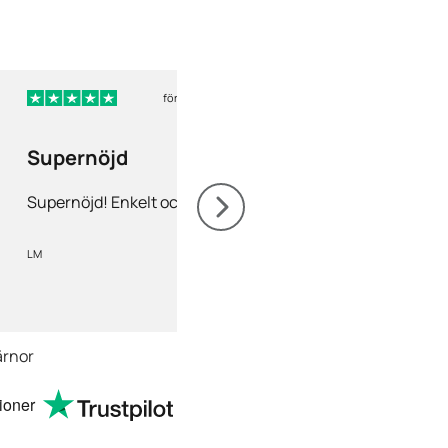
för 4 dagar sedan
för
Supernöjd
Nöjd
Supernöjd! Enkelt och snabbt
Nöjd! Gärna rekomm
LM
Mia Olofsson
ärnor
ioner