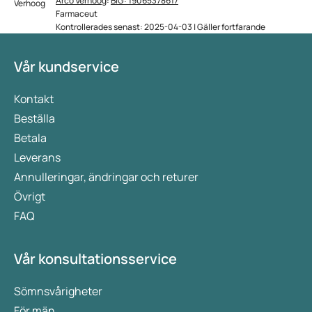
Arco Verhoog
:
BIG: 19065378617
Farmaceut
Kontrollerades senast: 2025-04-03 | Gäller fortfarande
Vår kundservice
Kontakt
Beställa
Betala
Leverans
Annulleringar, ändringar och returer
Övrigt
FAQ
Vår konsultationsservice
Sömnsvårigheter
För män