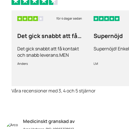
för 4 dagar sedan
Det gick snabbt att få
Supernöjd
kontakt och…
Det gick snabbt att få kontakt
Supernöjd! Enkel
och snabb leverans.MEN
priserna är alldeles för höga på
Anders
LM
läkemedlen, så jag kommer
med all säkerhet inte vara
kund länge till.
Våra recensioner med 3, 4 och 5 stjärnor
Medicinskt granskad av