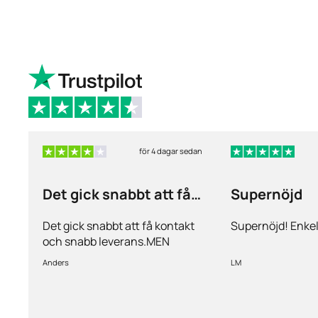
för 4 dagar sedan
Det gick snabbt att få
Supernöjd
kontakt och…
Det gick snabbt att få kontakt
Supernöjd! Enkel
och snabb leverans.MEN
priserna är alldeles för höga på
Anders
LM
läkemedlen, så jag kommer
med all säkerhet inte vara
kund länge till.