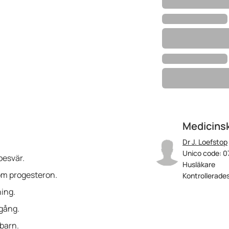
Medicinsk
Dr J. Loefstop
Unico code: 0
besvär.
Husläkare
om progesteron.
Kontrollerades
ning.
gång.
 barn.