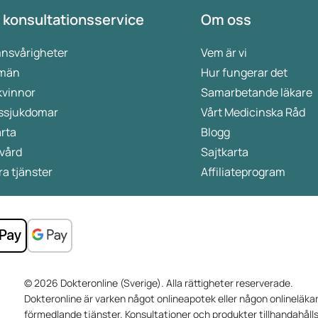
 konsultationsservice
Om oss
nsvårigheter
Vem är vi
 män
Hur fungerar det
kvinnor
Samarbetande läkare
ssjukdomar
Vårt Medicinska Råd
rta
Blogg
vård
Sajtkarta
a tjänster
Affiliateprogram
© 2026 Dokteronline (Sverige). Alla rättigheter reserverade.
Dokteronline är varken något onlineapotek eller någon onlineläkar
förmedlande tjänster. Konsultationer och produkter tillhandahåll