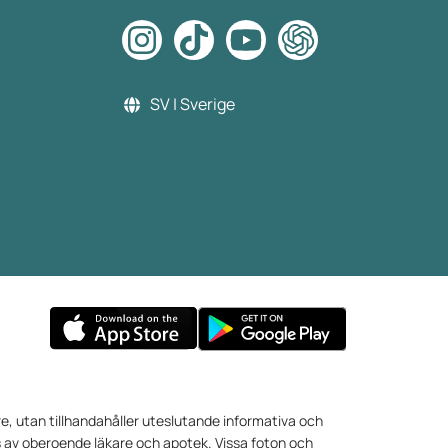
SV | Sverige
e, utan tillhandahåller uteslutande informativa och
s av oberoende läkare och apotek. Vissa foton och