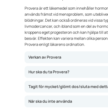
Provera är ett läkemedel som innehåller horm
används främst vid mensproblem, som uteblive
blödningar. Det kan också ordineras vid vissa typ
livmodercancer, och ibland som en del av horm
kroppens eget progesteron och kan hjälpa till at
besvär. Effekten kan variera mellan olika personer
Provera enligt läkarens ordination.
Verkan av Provera
Provera innehåller medroxyprogesteron, ett 
Hur ska du ta Provera?
progesteron. Det påverkar livmoderslemhinn
mens eller stoppa onormala blödningar. Vid 
Tagit för mycket/glömt dos/sluta med dett
bromsa tillväxten av vissa celler. Användnin
oregelbunden mens, kraftiga blödningar eller 
När ska du inte använda