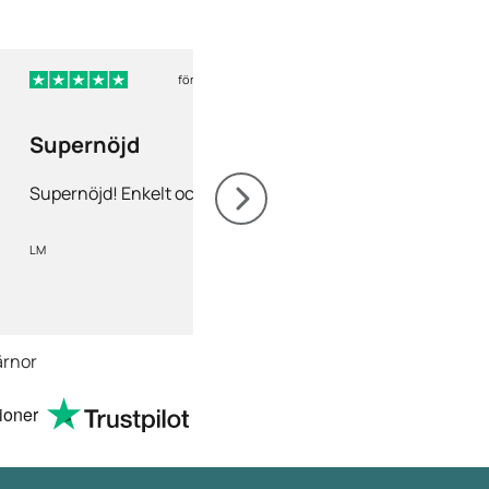
för 5 dagar sedan
för
Supernöjd
Nöjd
Supernöjd! Enkelt och snabbt
Nöjd! Gärna rekomm
LM
Mia Olofsson
ärnor
ioner