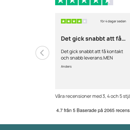
för 4 dagar sedan
Det gick snabbt att få
kontakt och…
Det gick snabbt att få kontakt
och snabb leverans.MEN
priserna är alldeles för höga på
Anders
läkemedlen, så jag kommer
med all säkerhet inte vara
kund länge till.
Våra recensioner med 3, 4 och 5 stj
4.7
från 5
Baserade på
2065 recens