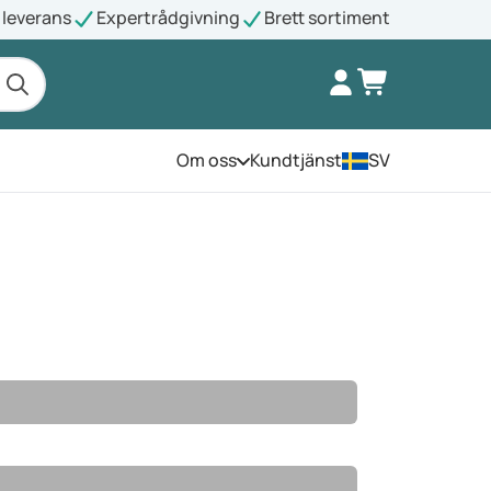
leverans
Expertrådgivning
Brett sortiment
Om oss
Kundtjänst
SV
Öppna menyn