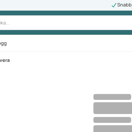
Snabb 
ogg
vera