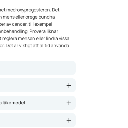
onet medroxyprogesteron. Det
n mens eller oregelbundna
er av cancer, till exempel
onbehandling. Provera liknar
t reglera mensen eller lindra vissa
. Det är viktigt att alltid använda
hormon som liknar kroppens eget
an och kan ge en mer regelbunden
vissa cancerformer kan Provera
a läkemedel
g av Provera kan minska besvär som
vissa klimakteriebesvär.