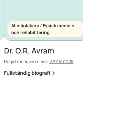
Allmänläkare / Fysisk medicin
och rehabilitering
Allmänläkare / Akutm
Dr. O.R. Avram
Dr. E. Maescu
Registreringsnummer:
2791501228
Registreringsnummer:
88
Fullständig biografi
Fullständig biografi